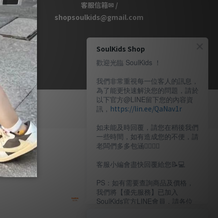
客服信箱✉ /
shopsoulkids@gmail.com
SoulKids Shop
歡迎光臨 SoulKids ！
我們非常重視每一位客人的訊息，
為了能更快速解決您的問題，請於
以下官方@LINE留下您的內容資
訊，
https://lin.ee/QaNav1r
如未能及時回覆，請您在稍後我們
一些時間，如有造成您的不便，請
老闆們多多包涵🙇🏽‍🙇‍♀️
客服小編會盡快回覆給您📝💻️
PS：如有需要查詢商品及價格，
我們將【優先服務】已加入
SoulKids官方LINE會員，請各位
老闆多多諒解。