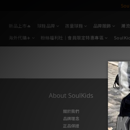
So
新品上市🔥
球鞋品牌
孩童球鞋
品牌服飾
潮流
海外代購✈️
粉絲福利社｜會員限定特惠專區
Soul
About SoulKids
關於我們
品牌理念
正品保證