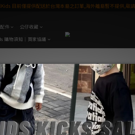
ulKids 目前僅提供配送於台灣本島之訂單,海外離島暫不提供,敬
配件
公仔收藏
Kids 購物須知｜買家協議
A BATHING APE®
Soul Project
Customer Servic
會員階級｜靈魂進化制度
購物須知
會員禮遇｜階級專屬權益
購物代購
靈魂能量｜紅利回饋機制
售後服務