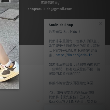
客服信箱✉ /
shopsoulkids@gmail.com
SoulKids Shop
歡迎光臨 SoulKids ！
我們非常重視每一位客人的訊息，
為了能更快速解決您的問題，請於
以下官方@LINE留下您的內容資
訊，
https://lin.ee/QaNav1r
如未能及時回覆，請您在稍後我們
一些時間，如有造成您的不便，請
老闆們多多包涵🙇🏽‍🙇‍♀️
客服小編會盡快回覆給您📝💻️
PS：如有需要查詢商品及價格，
我們將【優先服務】已加入
SoulKids官方LINE會員，請各位
老闆多多諒解。