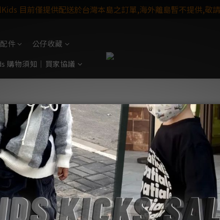
ulKids 目前僅提供配送於台灣本島之訂單,海外離島暫不提供,敬
配件
公仔收藏
Kids 購物須知｜買家協議
NEW BALANCE✈
Soul Project
Customer Servic
會員階級｜靈魂進化制度
購物須知
會員禮遇｜階級專屬權益
購物代購
靈魂能量｜紅利回饋機制
售後服務