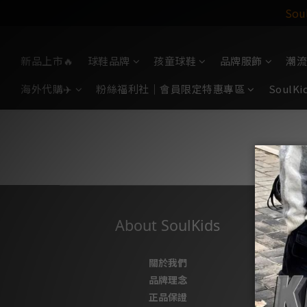
So
新品上市🔥
球鞋品牌
孩童球鞋
品牌服飾
潮流
海外代購✈️
粉絲福利社｜會員限定特惠專區
Soul
About SoulKids
關於我們
品牌理念
正品保證