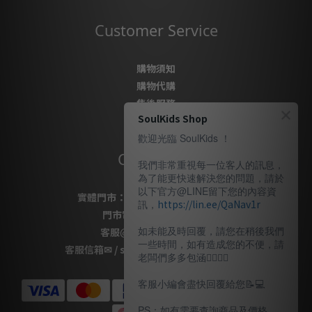
Customer Service
購物須知
購物代購
售後服務
SoulKids Shop
隱私政策
歡迎光臨 SoulKids ！
Contact Us
我們非常重視每一位客人的訊息，
為了能更快速解決您的問題，請於
以下官方@LINE留下您的內容資
實體門市：
桃園市桃園區復興路69號
訊，
https://lin.ee/QaNav1r
門市電話
：
03-337-1777
如未能及時回覆，請您在稍後我們
客服
@LINE
：
＠soulkids
一些時間，如有造成您的不便，請
客服信箱✉ / shopsoulkids@gmail.com
老闆們多多包涵🙇🏽‍🙇‍♀️
客服小編會盡快回覆給您📝💻️
PS：如有需要查詢商品及價格，