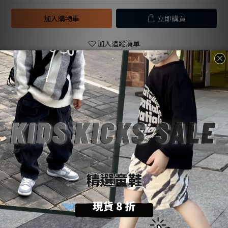
加入購物車
立即購買
加入追蹤清單
送貨及付款
商品描述
顧客評價
方式
商品描述
💡
SoulKids
購物前請詳閱：【
購物須知與條約】
💬
@LINE
商品諮詢與建議：【聯繫官方
客服】