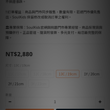
不保證漲跌。
‼️訂單權益：商品與門市同步販售，數量有限。若遇門市優先售
出，SoulKids 保留修改或取消訂單之權利。
🏛️專業保障：SoulKids官網與桃園門市專業經營，商品採現貨與
預購併行。正品管道、隨貨附發票、多元支付，給您最完整的保
障。
NT$2,880
尺寸
: 13C / 19cm
11C / 17cm
12C / 18cm
13C / 19cm
1Y / 20cm
2Y / 21cm
3Y / 22cm
數量