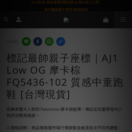
屬購物金❤️
SoulKids 目前僅提供配送於台灣本島之訂單,
海外離島暫不提供,敬請見諒
分享到
標記最帥親子座標｜AJ1
Low OG 摩卡棕
FQ5436-102 質感中童跑
鞋 [台灣現貨]
完美承襲大人款的 Palomino 摩卡棕座標，標記出兒童穿搭中少
有的沈穩高級感。
⚠️價格說明：商品價格隨市場行情波動及進貨批次不同而調整，