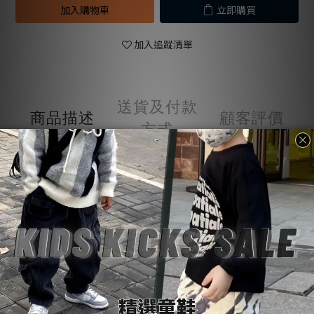
加入購物車
立即購買
加入追蹤清單
送貨及付款
商品描述
顧客評價
方式
商品描述
購物前請詳閱：【
SoulKids
購物須知與條約】
💡
商品諮詢與建議：【聯繫官方
@LINE
客服】
💬