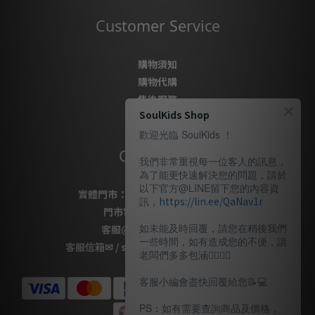
Customer Service
購物須知
購物代購
售後服務
SoulKids Shop
隱私政策
歡迎光臨 SoulKids ！
Contact Us
我們非常重視每一位客人的訊息，
為了能更快速解決您的問題，請於
以下官方@LINE留下您的內容資
實體門市：
桃園市桃園區復興路69號
訊，
https://lin.ee/QaNav1r
門市電話
：
03-337-1777
如未能及時回覆，請您在稍後我們
客服
@LINE
：
＠soulkids
一些時間，如有造成您的不便，請
客服信箱✉ / shopsoulkids@gmail.com
老闆們多多包涵🙇🏽‍🙇‍♀️
客服小編會盡快回覆給您📝💻️
PS：如有需要查詢商品及價格，