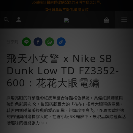
屬購物金❤️
SoulKids 目前僅提供配送於台灣本島之訂單,
海外離島暫不提供,敬請見諒
分享到
飛天小女警 x Nike SB
Dunk Low TD FZ3352-
600：花花大眼電繡
採用亮眼的荷葉邊粉紅皮革結合鮮豔橘色標誌，具備細膩觸感與
強烈色彩層次 🛠️。後跟搭載巨大的「花花」招牌大眼精緻電繡，
鞋舌內側隱藏著經典的愛心圖騰，辨識度極高 🏷️。配置柔軟舒適
的內裡與耐磨橡膠大底，在縮小版 SB 輪廓下，展現品牌底蘊與活
潑趣味的機能張力 ✨。