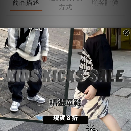
商品描述
顧客評價
方式
商品描述
購物前請詳閱：【
SoulKids
購物須知與條約】
💡
商品諮詢與建議：【聯繫官方
@LINE
客
服
】
💬