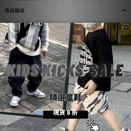
商品描述
購物前請詳閱：【
SoulKids
購物須知與條約】
💡
商品諮詢與建議：【聯繫官方
@LINE
客服】
💬
送貨方式 (6)
付款方式 (9)