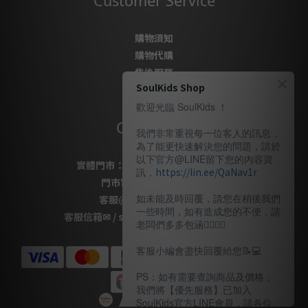
Customer Service
購物須知
購物代購
售後服務
SoulKids Shop
隱私政策
歡迎光臨 SoulKids ！
Contact Us
我們非常重視每一位客人的訊息，
為了能更快速解決您的問題，請於
以下官方@LINE留下您的內容資
實體門市：
桃園市桃園區復興路69號
訊，
https://lin.ee/QaNav1r
門市電話
：
03-337-1777
如未能及時回覆，請您在稍後我們
客服
@LINE
：
＠soulkids
一些時間，如有造成您的不便，請
客服信箱✉ / shopsoulkids@gmail.com
老闆們多多包涵🙇🏽‍🙇‍♀️
客服小編會盡快回覆給您📝💻️
PS：如有需要查詢商品及價格，
我們將【優先服務】已加入
SoulKids官方LINE會員，請各位