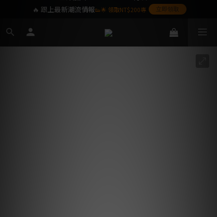
🔥 跟上最新潮流情報
👟🌟 領取NT$200專
立即領取
屬購物金❤️
SoulKids 目前僅提供配送於台灣本島之訂單,
海外離島暫不提供,敬請見諒