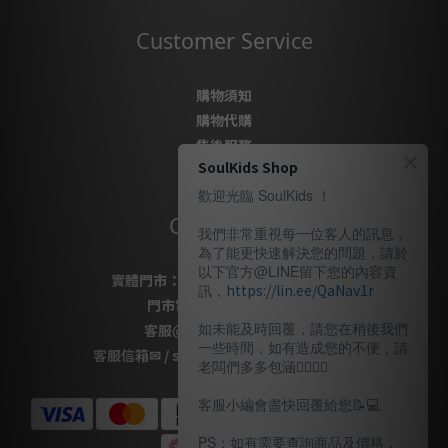
Customer Service
購物須知
購物代購
售後服務
SoulKids Shop
隱私政策
歡迎光臨 SoulKids ！
Contact Us
我們非常重視每一位客人的訊息，
為了能更快速解決您的問題，請於
以下官方@LINE留下您的內容資
實體門市：
桃園市桃園區復興路69號
訊，
https://lin.ee/QaNav1r
門市電話
：
03-337-1777
如未能及時回覆，請您在稍後我們
客服
@LINE
：
＠soulkids
一些時間，如有造成您的不便，請
客服信箱✉ / shopsoulkids@gmail.com
老闆們多多包涵🙇🏽‍🙇‍♀️
客服小編會盡快回覆給您📝💻️
PS：如有需要查詢商品及價格，