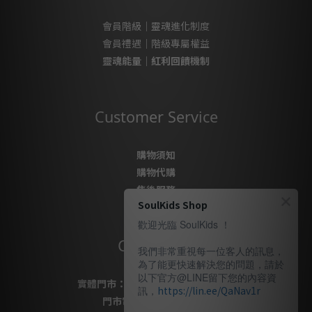
會員階級｜靈魂進化制度
會員禮遇｜階級專屬權益
靈魂能量｜紅利回饋機制
Customer Service
購物須知
購物代購
售後服務
SoulKids Shop
隱私政策
歡迎光臨 SoulKids ！
Contact Us
我們非常重視每一位客人的訊息，
為了能更快速解決您的問題，請於
以下官方@LINE留下您的內容資
實體門市：
桃園市桃園區復興路69號
訊，
https://lin.ee/QaNav1r
門市電話
：
03-337-1777