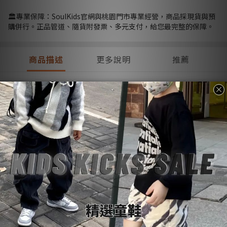
🏛️專業保障：SoulKids官網與桃園門市專業經營，商品採現貨與預
購併行。正品管道、隨貨附發票、多元支付，給您最完整的保障。
商品描述
更多說明
推薦
商品描述
購物前請詳閱：【
SoulKids
購物須知與條約】
💡
商品諮詢與建議：【聯繫官方
@LINE
客服】
💬