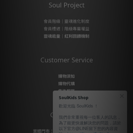
Soul Project
會員階級｜靈魂進化制度
會員禮遇｜階級專屬權益
靈魂能量｜紅利回饋機制
Customer Service
購物須知
購物代購
售後服務
SoulKids Shop
隱私政策
歡迎光臨 SoulKids ！
Contact Us
我們非常重視每一位客人的訊息，
為了能更快速解決您的問題，請於
以下官方@LINE留下您的內容資
實體門市：
桃園市桃園區復興路69號