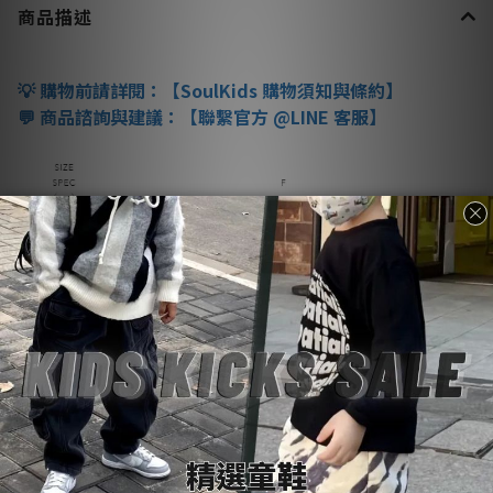
商品描述
購物前請詳閱：【
SoulKids
購物須知與條約】
💡
商品諮詢與建議：【聯繫官方
@LINE
客服】
💬
更多說明