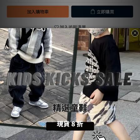
加入購物車
立即購買
加入追蹤清單
送貨及付款
商品描述
顧客評價
方式
商品描述
購物前請詳閱：【
SoulKids
購物須知與條約】
💡
商品諮詢與建議：【聯繫官方
@LINE
客服】
💬