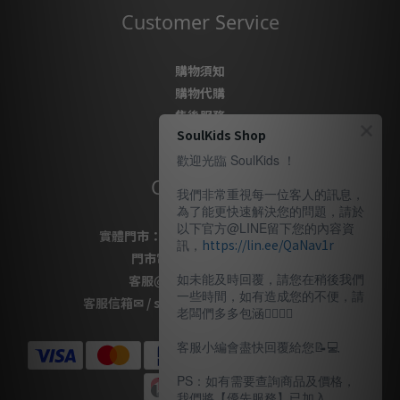
Customer Service
購物須知
購物代購
售後服務
SoulKids Shop
隱私政策
歡迎光臨 SoulKids ！
Contact Us
我們非常重視每一位客人的訊息，
為了能更快速解決您的問題，請於
以下官方@LINE留下您的內容資
實體門市：
桃園市桃園區復興路69號
訊，
https://lin.ee/QaNav1r
門市電話
：
03-337-1777
如未能及時回覆，請您在稍後我們
客服
@LINE
：
＠soulkids
一些時間，如有造成您的不便，請
客服信箱✉ / shopsoulkids@gmail.com
老闆們多多包涵🙇🏽‍🙇‍♀️
客服小編會盡快回覆給您📝💻️
PS：如有需要查詢商品及價格，
我們將【優先服務】已加入