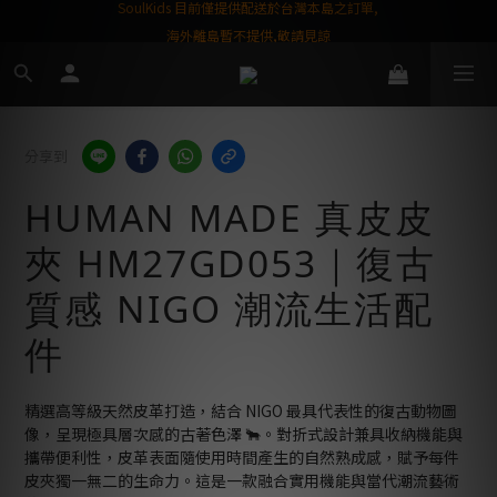
屬購物金❤️
SoulKids 目前僅提供配送於台灣本島之訂單,
海外離島暫不提供,敬請見諒
分享到
HUMAN MADE 真皮皮
夾 HM27GD053｜復古
質感 NIGO 潮流生活配
件
精選高等級天然皮革打造，結合 NIGO 最具代表性的復古動物圖
像，呈現極具層次感的古著色澤 🐂。對折式設計兼具收納機能與
攜帶便利性，皮革表面隨使用時間產生的自然熟成感，賦予每件
皮夾獨一無二的生命力。這是一款融合實用機能與當代潮流藝術