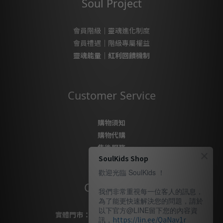
Soul Project
會員階級｜靈魂進化制度
會員禮遇｜階級專屬權益
靈魂能量｜紅利回饋機制
Customer Service
購物須知
購物代購
售後服務
SoulKids Shop
隱私政策
歡迎光臨 SoulKids ！
Contact Us
我們非常重視每一位客人的訊息，
為了能更快速解決您的問題，請於
以下官方@LINE留下您的內容資
實體門市：
桃園市桃園區復興路69號
訊，
https://lin.ee/QaNav1r