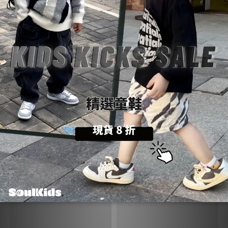
💡
購物前請詳閱：【
SoulKids
購物須知與條約】
💬
商品諮詢與建議：【聯繫官方
@LINE
客服】
送貨方式 (6)
付款方式 (9)
您可能喜歡...