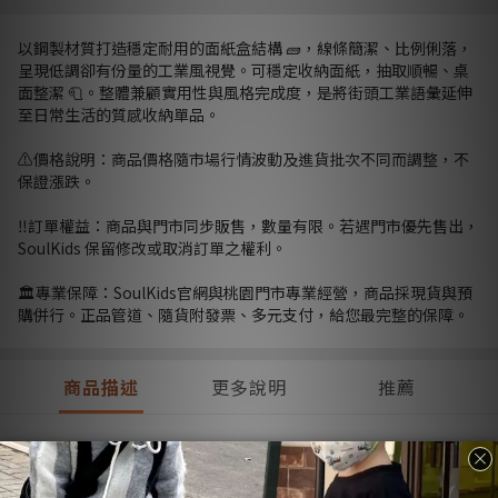
以鋼製材質打造穩定耐用的面紙盒結構 🧱，線條簡潔、比例俐落，
呈現低調卻有份量的工業風視覺。可穩定收納面紙，抽取順暢、桌
面整潔 🧻。整體兼顧實用性與風格完成度，是將街頭工業語彙延伸
至日常生活的質感收納單品。
⚠️價格說明：商品價格隨市場行情波動及進貨批次不同而調整，不
保證漲跌。
‼️訂單權益：商品與門市同步販售，數量有限。若遇門市優先售出，
SoulKids 保留修改或取消訂單之權利。
🏛️專業保障：SoulKids官網與桃園門市專業經營，商品採現貨與預
購併行。正品管道、隨貨附發票、多元支付，給您最完整的保障。
商品描述
更多說明
推薦
商品描述