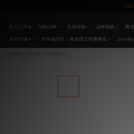
So
新品上市🔥
球鞋品牌
孩童球鞋
品牌服飾
潮流
海外代購✈️
粉絲福利社｜會員限定特惠專區
Soul
全部商品
/
公仔收藏
/
BE@RBRICK