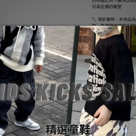
的熊體比例下展現出極
玩具定義的殿堂
🏷️ 現狀聲明：本商
跌，售價隨市場與品相
⚠️特別說明： 商品價
隨市場調整。
‼️訂單權益：商品與
出，SoulKids 保
🏛️專業保障：Soul
預購併行。正品管道、
若