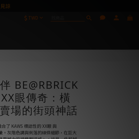
請見諒
$
TWD
伴 BE@RBRICK
｜XX眼傳奇：橫
賣場的街頭神話
合了 KAWS 標誌性的 XX眼 與 
身體語彙。灰階色調與俐落的線條細節，在巨大