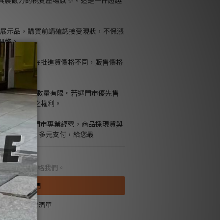
具震撼力的視覺壓場感 ✨。這是一件超越
品為展示品，購買前請確認接受現狀，不保漲
調整。
格不保漲跌，每批進貨價格不同，販售價格
門市同步販售，數量有限。若遇門市優先售
留修改或取消訂單之權利。
Kids官網與桃園門市專業經營，商品採現貨與
隨貨附發票、多元支付，給您最
想購買，請聯絡我們。
聯絡我們
加入追蹤清單