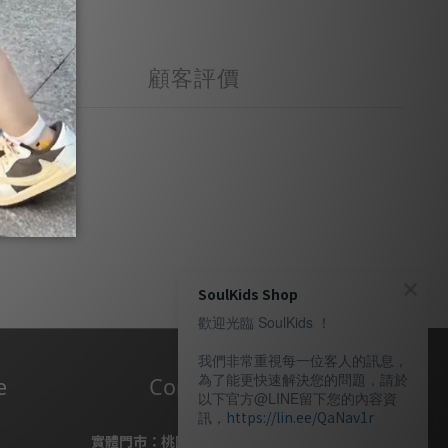
顧客評價
SoulKids Shop
歡迎光臨 SoulKids ！
我們非常重視每一位客人的訊息，
為了能更快速解決您的問題，請於
e
Contact Us
以下官方@LINE留下您的內容資
訊，
https://lin.ee/QaNav1r
實體門市：
桃園市桃園區復興路69號