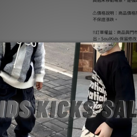
與週末移動場景，是強調
⚠️價格說明：商品價
不保證漲跌。
‼️訂單權益：商品與
出，SoulKids 保
🏛️專業保障：Soul
預購併行。正品管道、
障。
NT$4,880
尺寸
: F
F
數量