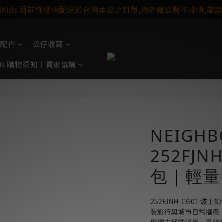
ulKids 目前僅提供配送於台灣本島之訂單,海外離島暫不提供,敬
配件
公仔收藏
Kids 購物須知｜買家協議
NEIGH
252FJN
包｜輕量
252FJNH-CG01
裝旅行與城市日常攜帶