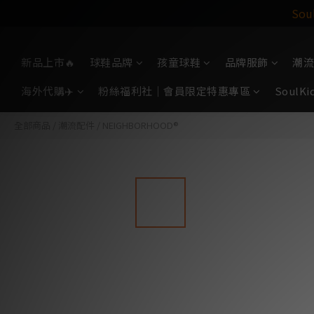
So
新品上市🔥
球鞋品牌
孩童球鞋
品牌服飾
潮流
海外代購✈️
粉絲福利社｜會員限定特惠專區
Soul
全部商品
/
潮流配件
/
NEIGHBORHOOD®