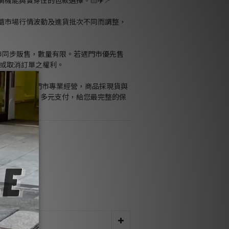
機能與實穿性的包款選擇。👜✈️📍
格隨市場行情波動及進貨批次不同而調整，
門市同步販售，數量有限。若遇門市優先售
留修改或取消訂單之權利。
Kids官網與桃園門市專業經營，商品採現貨與
隨貨附發票、多元支付，給您最完整的保