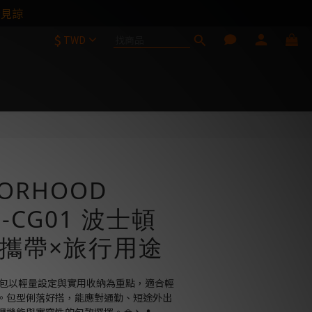
請見諒
$
TWD
立即購買
BORHOOD
H-CG01 波士頓
攜帶×旅行用途
 波士頓包以輕量設定與實用收納為重點，適合輕
。包型俐落好搭，能應對通勤、短途外出