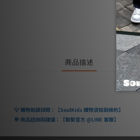
商品描述
購物前請詳閱：【
SoulKids
購物須知與條約】
💡
商品諮詢與建議：【聯繫官方
@LINE
客服】
💬