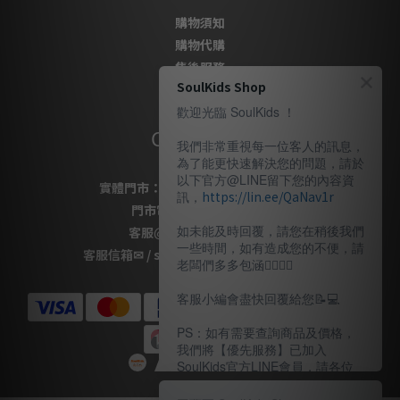
購物須知
購物代購
售後服務
SoulKids Shop
隱私政策
歡迎光臨 SoulKids ！
Contact Us
我們非常重視每一位客人的訊息，
為了能更快速解決您的問題，請於
以下官方@LINE留下您的內容資
實體門市：
桃園市桃園區復興路69號
訊，
https://lin.ee/QaNav1r
門市電話
：
03-337-1777
如未能及時回覆，請您在稍後我們
客服
@LINE
：
＠soulkids
一些時間，如有造成您的不便，請
客服信箱✉ / shopsoulkids@gmail.com
老闆們多多包涵🙇🏽‍🙇‍♀️
客服小編會盡快回覆給您📝💻️
PS：如有需要查詢商品及價格，
我們將【優先服務】已加入
SoulKids官方LINE會員，請各位
老闆多多諒解。