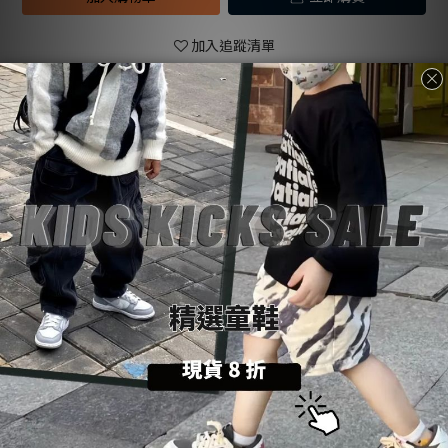
加入追蹤清單
送貨及付款
商品描述
顧客評價
方式
商品描述
購物前請詳閱：【
SoulKids
購物須知與條約】
💡
商品諮詢與建議：【聯繫官方
@LINE
客服】
💬
About SoulKids