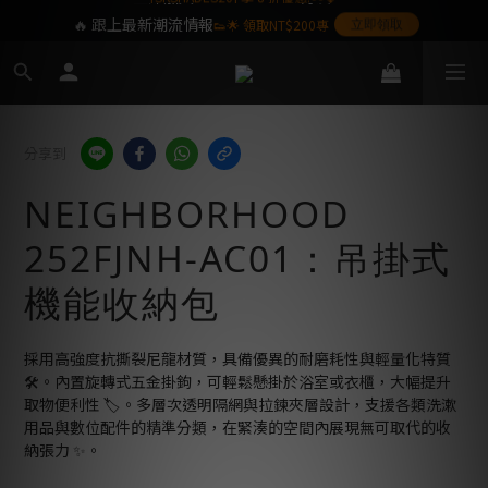
🔥 跟上最新潮流情報
👟🌟 領取NT$200專
立即領取
屬購物金❤️
SoulKids 目前僅提供配送於台灣本島之訂單,
海外離島暫不提供,敬請見諒
分享到
NEIGHBORHOOD
252FJNH-AC01：吊掛式
機能收納包
採用高強度抗撕裂尼龍材質，具備優異的耐磨耗性與輕量化特質 
🛠️。內置旋轉式五金掛鉤，可輕鬆懸掛於浴室或衣櫃，大幅提升
取物便利性 🏷️。多層次透明隔網與拉鍊夾層設計，支援各類洗漱
用品與數位配件的精準分類，在緊湊的空間內展現無可取代的收
納張力 ✨。