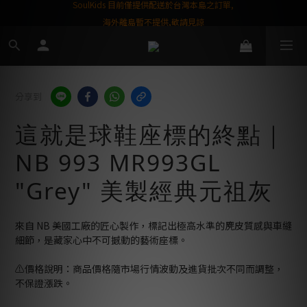
屬購物金❤️
SoulKids 目前僅提供配送於台灣本島之訂單,
海外離島暫不提供,敬請見諒
分享到
這就是球鞋座標的終點｜
NB 993 MR993GL
"Grey" 美製經典元祖灰
來自 NB 美國工廠的匠心製作，標記出極高水準的麂皮質感與車縫
細節，是藏家心中不可撼動的藝術座標。
⚠️價格說明：商品價格隨市場行情波動及進貨批次不同而調整，
不保證漲跌。