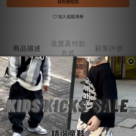
貨到通知我
加入追蹤清單
送貨及付款
商品描述
顧客評價
方式
商品描述
購物前請詳閱：【
SoulKids
購物須知與條約】
💡
商品諮詢與建議：【聯繫官方
@LINE
客服】
💬