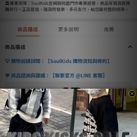
🏛️專業保障：SoulKids官網與桃園門市專業經營，商品採現貨與預
購併行。正品管道、隨貨附發票、多元支付，給您最完整的保障。
商品描述
更多說明
推薦
商品描述
購物前請詳閱：【
SoulKids
購物須知與條約】
💡
商品諮詢與建議：【聯繫官方
@LINE
客服】
💬