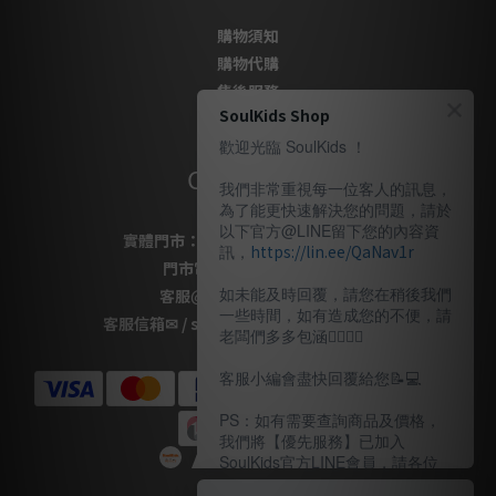
購物須知
購物代購
售後服務
SoulKids Shop
隱私政策
歡迎光臨 SoulKids ！
Contact Us
我們非常重視每一位客人的訊息，
為了能更快速解決您的問題，請於
以下官方@LINE留下您的內容資
實體門市：
桃園市桃園區復興路69號
訊，
https://lin.ee/QaNav1r
門市電話
：
03-337-1777
如未能及時回覆，請您在稍後我們
客服
@LINE
：
＠soulkids
一些時間，如有造成您的不便，請
客服信箱✉ / shopsoulkids@gmail.com
老闆們多多包涵🙇🏽‍🙇‍♀️
客服小編會盡快回覆給您📝💻️
PS：如有需要查詢商品及價格，
我們將【優先服務】已加入
SoulKids官方LINE會員，請各位
老闆多多諒解。