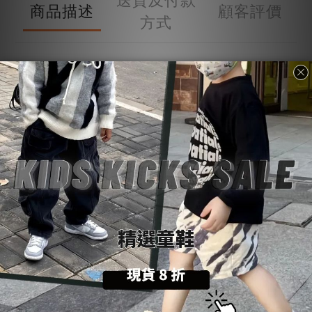
商品描述
顧客評價
方式
商品描述
購物前請詳閱：【
SoulKids
購物須知與條約】
💡
商品諮詢與建議：【聯繫官方
@LINE
客
服
】
💬