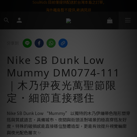
屬購物金❤️
SoulKids 目前僅提供配送於台灣本島之訂單,
海外離島暫不提供,敬請見諒
分享到
Nike SB Dunk Low
Mummy DM0774-111
｜木乃伊夜光萬聖節限
定・細節直接穩住
Nike SB Dunk Low “Mummy” 以獨特的木乃伊繃帶色階形塑穿
搭與質感語言，具備城市、夜間與街頭派對場景的極高穿搭友好
度。特殊的破損感能直接穩住整體造型，更能有效提升視覺輪廓
與夜光配色層次 ✨