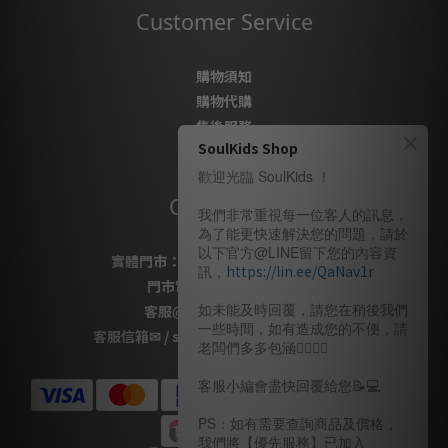
Customer Service
購物須知
購物代購
售後服務
SoulKids Shop
隱私政策
歡迎光臨 SoulKids ！
Contact Us
我們非常重視每一位客人的訊息，
為了能更快速解決您的問題，請於
以下官方@LINE留下您的內容資
實體門市：
桃園市桃園區復興路69號
訊，
https://lin.ee/QaNav1r
門市電話
：
03-337-1777
如未能及時回覆，請您在稍後我們
客服
@LINE
：
＠soulkids
一些時間，如有造成您的不便，請
客服信箱✉ / shopsoulkids@gmail.com
老闆們多多包涵🙇🏽‍🙇‍♀️
客服小編會盡快回覆給您📝💻️
PS：如有需要查詢商品及價格，
我們將【優先服務】已加入