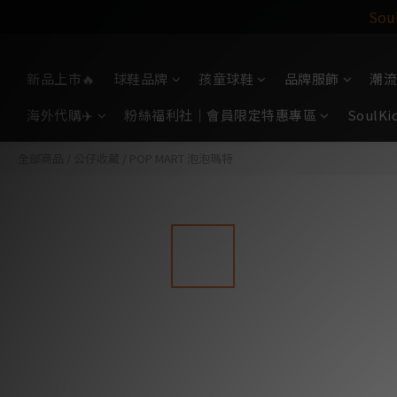
So
新品上市🔥
球鞋品牌
孩童球鞋
品牌服飾
潮流
海外代購✈️
粉絲福利社｜會員限定特惠專區
Soul
全部商品
/
公仔收藏
/
POP MART 泡泡瑪特