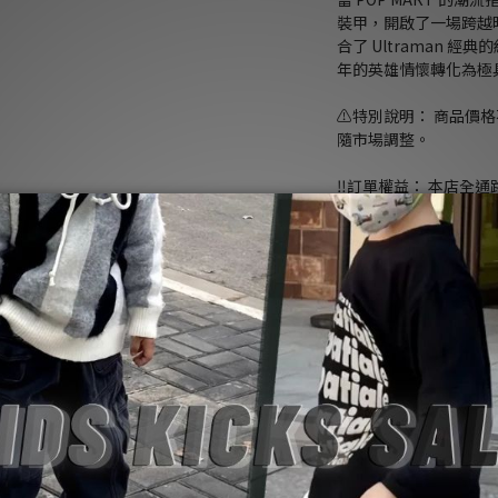
裝甲，開啟了一場跨越時
合了 Ultraman 經
年的英雄情懷轉化為極
⚠️特別說明： 商品價
隨市場調整。
‼️訂單權益： 本店全
售，SoulKids 保
🏛️專業保障：Soul
預購併行。正品管道、
障。
NT$6,300
NT$
尺寸
: 400%
400%
1000%