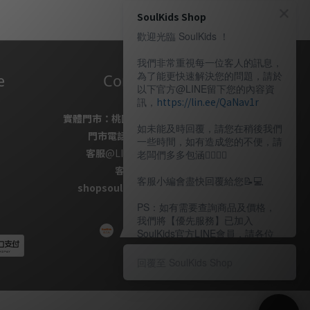
SoulKids Shop
歡迎光臨 SoulKids ！
我們非常重視每一位客人的訊息，
為了能更快速解決您的問題，請於
e
Contact Us
以下官方@LINE留下您的內容資
訊，
https://lin.ee/QaNav1r
實體門市：
桃園市桃園區復興路69號
如未能及時回覆，請您在稍後我們
門市電話
：
03-337-1777
一些時間，如有造成您的不便，請
客服
@LINE
：
＠soulkids
老闆們多多包涵🙇🏽‍🙇‍♀️
客服信箱✉ /
客服小編會盡快回覆給您📝💻️
shopsoulkids@gmail.com
PS：如有需要查詢商品及價格，
我們將【優先服務】已加入
SoulKids官方LINE會員，請各位
老闆多多諒解。
回覆至 SoulKids Shop
〖客服時間〗
週一 ~ 週五 13：00～20：00（週
日公休）