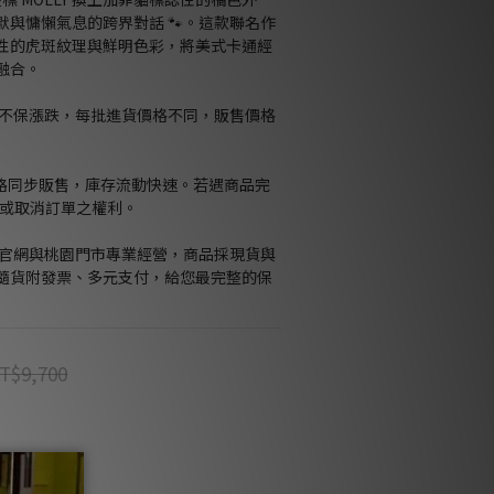
與慵懶氣息的跨界對話 🐾。這款聯名作
性的虎斑紋理與鮮明色彩，將美式卡通經
融合。
格不保漲跌，每批進貨價格不同，販售價格
通路同步販售，庫存流動快速。若遇商品完
留修改或取消訂單之權利。
Kids官網與桃園門市專業經營，商品採現貨與
隨貨附發票、多元支付，給您最完整的保
T$9,700