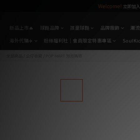
Welcome!
立即加入S
So
新品上市🔥
球鞋品牌
孩童球鞋
品牌服飾
潮流
海外代購✈️
粉絲福利社｜會員限定特惠專區
Soul
全部商品
/
公仔收藏
/
POP MART 泡泡瑪特