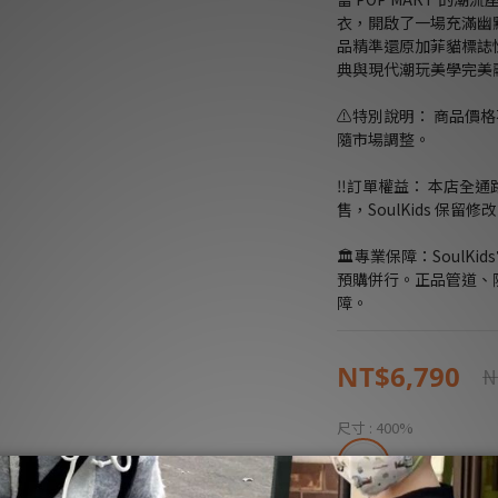
衣，開啟了一場充滿幽默
品精準還原加菲貓標誌
典與現代潮玩美學完美
⚠️特別說明： 商品價
隨市場調整。
‼️訂單權益： 本店全
售，SoulKids 保
🏛️專業保障：Soul
預購併行。正品管道、
障。
NT$6,790
N
尺寸
: 400%