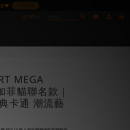
金❤️
立即領取
$
請見諒
TWD
立即購買
RT MEGA
Y 加菲貓聯名款｜
經典卡通 潮流藝
流座標 MOLLY 換上加菲貓標誌性的橘色外