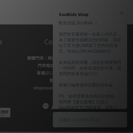
SoulKids Shop
歡迎光臨 SoulKids ！
我們非常重視每一位客人的訊息，
為了能更快速解決您的問題，請於
e
Contact Us
以下官方@LINE留下您的內容資
訊，
https://lin.ee/QaNav1r
實體門市：
桃園市桃園區復興路69號
如未能及時回覆，請您在稍後我們
門市電話
：
03-337-1777
一些時間，如有造成您的不便，請
客服
@LINE
：
＠soulkids
老闆們多多包涵🙇🏽‍🙇‍♀️
客服信箱✉ /
客服小編會盡快回覆給您📝💻️
shopsoulkids@gmail.com
PS：如有需要查詢商品及價格，
我們將【優先服務】已加入
SoulKids官方LINE會員，請各位
老闆多多諒解。
回覆至 SoulKids Shop
〖客服時間〗
週一 ~ 週五 13：00～20：00（週