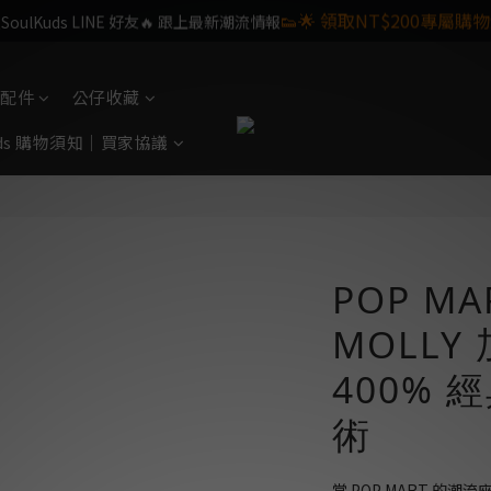
👟🌟 領取NT$200專屬購物
oulKuds LINE 好友🔥 跟上最新潮流情報
ulKids 目前僅提供配送於台灣本島之訂單,海外離島暫不提供,敬
配件
公仔收藏
Kids 購物須知｜買家協議
POP MA
MOLL
400% 
術
當 POP MART 的潮