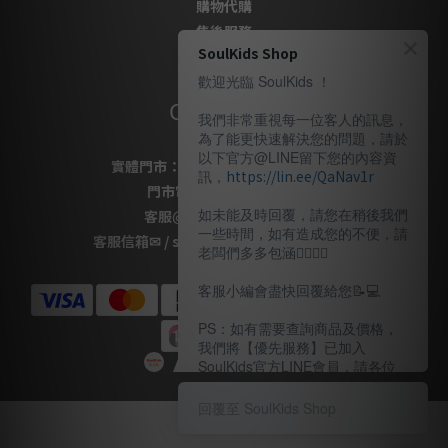
購物代購
售後服務
SoulKids Shop
隱私政策
歡迎光臨 SoulKids ！
Contact Us
我們非常重視每一位客人的訊息，
為了能更快速解決您的問題，請於
以下官方@LINE留下您的內容資
實體門市：
桃園市桃園區復興路69號
訊，
https://lin.ee/QaNav1r
門市電話
：
03-337-1777
如未能及時回覆，請您在稍後我們
客服
@LINE
：
＠soulkids
一些時間，如有造成您的不便，請
客服信箱✉ / shopsoulkids@gmail.com
老闆們多多包涵🙇🏽‍🙇‍♀️
客服小編會盡快回覆給您📝💻️
PS：如有需要查詢商品及價格，
我們將【優先服務】已加入
SoulKids官方LINE會員，請各位
老闆多多諒解。
回覆至 SoulKids Shop
〖客服時間〗
週一 ~ 週五 13：00～20：00（週