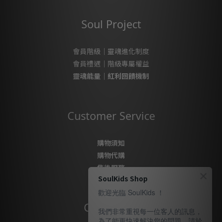
Soul Project
會員階級｜靈魂進化制度
會員禮遇｜階級專屬權益
靈魂能量｜紅利回饋機制
Customer Service
購物須知
購物代購
售後服務
SoulKids Shop
隱私政策
歡迎光臨 SoulKids ！
Contact Us
我們非常重視每一位客人的訊息，
為了能更快速解決您的問題，請於