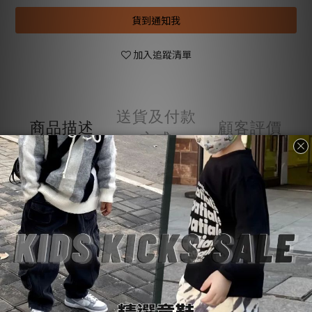
貨到通知我
加入追蹤清單
送貨及付款
商品描述
顧客評價
方式
商品描述
購物前請詳閱：【
SoulKids
購物須知與條約】
💡
商品諮詢與建議：【聯繫官方
@LINE
客服】
💬