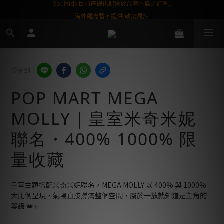
屬購物金❤️
SoulKids 目前僅提供配送於台灣本島之訂單,
海外離島暫不提供,敬請見諒
分享到
POP MART MEGA
MOLLY｜皇室米奇米妮
聯名・400% 1000% 限
量收藏
皇室主題搭配米奇米妮聯名，MEGA MOLLY 以 400% 與 1000% 
大比例呈現，氣場直接撐滿整個空間，屬於一放就知道是主角的
等級 👑✨