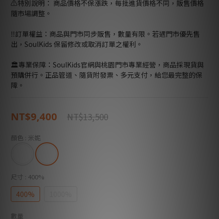
⚠️特別說明： 商品價格不保漲跌，每批進貨價格不同，販售價格
隨市場調整。
‼️訂單權益：商品與門市同步販售，數量有限。若遇門市優先售
出，SoulKids 保留修改或取消訂單之權利。
🏛️專業保障：SoulKids官網與桃園門市專業經營，商品採現貨與
預購併行。正品管道、隨貨附發票、多元支付，給您最完整的保
障。
NT$9,400
NT$13,500
顏色
: 米妮
尺寸
: 400%
400%
1000%
數量