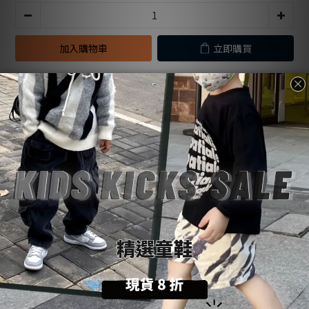
加入購物車
立即購買
加入追蹤清單
送貨及付款
商品描述
顧客評價
方式
商品描述
購物前請詳閱：【
SoulKids
購物須知與條約】
💡
商品諮詢與建議：【聯繫官方
@LINE
客服】
💬