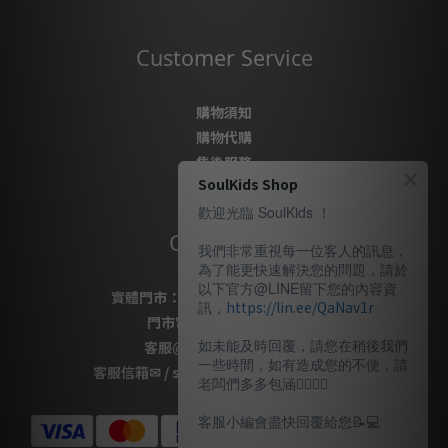
Customer Service
購物須知
購物代購
售後服務
SoulKids Shop
隱私政策
歡迎光臨 SoulKids ！
Contact Us
我們非常重視每一位客人的訊息，
為了能更快速解決您的問題，請於
以下官方@LINE留下您的內容資
實體門市：
桃園市桃園區復興路69號
訊，
https://lin.ee/QaNav1r
門市電話
：
03-337-1777
如未能及時回覆，請您在稍後我們
客服
@LINE
：
＠soulkids
一些時間，如有造成您的不便，請
客服信箱✉ / shopsoulkids@gmail.com
老闆們多多包涵🙇🏽‍🙇‍♀️
客服小編會盡快回覆給您📝💻️