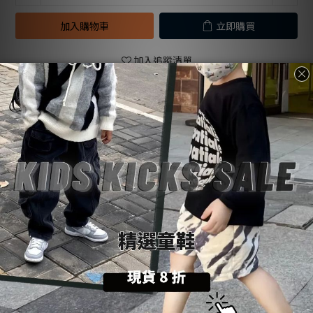
加入購物車
立即購買
加入追蹤清單
送貨及付款
商品描述
顧客評價
方式
商品描述
購物前請詳閱：【
SoulKids
購物須知與條約】
💡
商品諮詢與建議：【聯繫官方
@LINE
客服】
💬