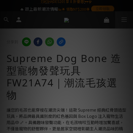
Welcome!
🔥 跟上最新潮流情報
👟🌟 領取NT$200專
立即領取
屬購物金❤️
SoulKids 目前僅提供配送於台灣本島之訂單,
海外離島暫不提供,敬請見諒
分享到
Supreme Dog Bone 造
型寵物發聲玩具
FW21A74｜潮流毛孩選
物
讓您的毛孩也能穿梭在潮流尖端！這款 Supreme 經典紅骨頭造型
玩具，將品牌最具識別度的紅色基因與 Box Logo 注入寵物生活
用品中 🦴。具備趣味發聲功能，在毛孩啃咬互動時增加驚喜感，
不僅是寵物的舒壓夥伴，更是居家空間裡彰顯主人潮流品味的精