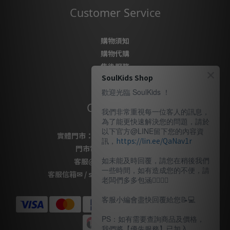
Customer Service
購物須知
購物代購
售後服務
SoulKids Shop
隱私政策
歡迎光臨 SoulKids ！
Contact Us
我們非常重視每一位客人的訊息，
為了能更快速解決您的問題，請於
以下官方@LINE留下您的內容資
實體門市：
桃園市桃園區復興路69號
訊，
https://lin.ee/QaNav1r
門市電話
：
03-337-1777
如未能及時回覆，請您在稍後我們
客服
@LINE
：
＠soulkids
一些時間，如有造成您的不便，請
客服信箱✉ / shopsoulkids@gmail.com
老闆們多多包涵🙇🏽‍🙇‍♀️
客服小編會盡快回覆給您📝💻️
PS：如有需要查詢商品及價格，
我們將【優先服務】已加入