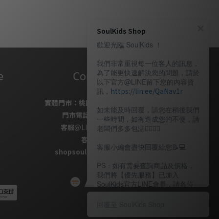
SoulKids Shop
歡迎光臨 SoulKids ！
我們非常重視每一位客人的訊息，
為了能更快速解決您的問題，請於
e
Contact Us
以下官方@LINE留下您的內容資
訊，
https://lin.ee/QaNav1r
實體門市：
桃園市桃園區復興路69號
如未能及時回覆，請您在稍後我們
門市電話
：
03-337-1777
一些時間，如有造成您的不便，請
客服
@LINE
：
＠soulkids
老闆們多多包涵🙇🏽‍🙇‍♀️
客服信箱✉ /
客服小編會盡快回覆給您📝💻️
shopsoulkids@gmail.com
PS：如有需要查詢商品及價格，
我們將【優先服務】已加入
SoulKids官方LINE會員，請各位
老闆多多諒解。
回覆至 SoulKids Shop
〖客服時間〗