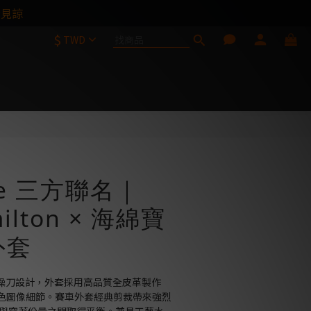
請見諒
$
TWD
立即購買
me 三方聯名｜
milton × 海綿寶
外套
on 親自操刀設計，外套採用高品質全皮革製作 
角色圖像細節。賽車外套經典剪裁帶來強烈