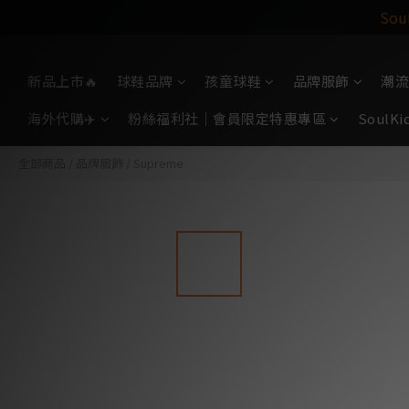
So
新品上市🔥
球鞋品牌
孩童球鞋
品牌服飾
潮流
海外代購✈️
粉絲福利社｜會員限定特惠專區
Soul
全部商品
/
品牌服飾
/
Supreme