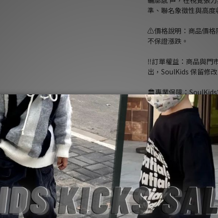
輪廓感 🏁，在視覺張
準、聯名象徵性與高度
⚠️價格說明：商品價
不保證漲跌。
‼️訂單權益：商品與
出，SoulKids 保
🏛️專業保障：Soul
預購併行。正品管道、
障。
NT$28,800
顏色
: 白色
尺寸
: L