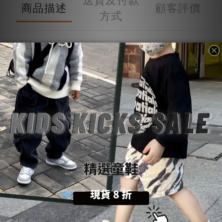
商品描述
顧客評價
方式
商品描述
💡
購物前請詳閱：【
SoulKids
購物須知與條約】
💬
商品諮詢與建議：【聯繫官方
@LINE
客服】