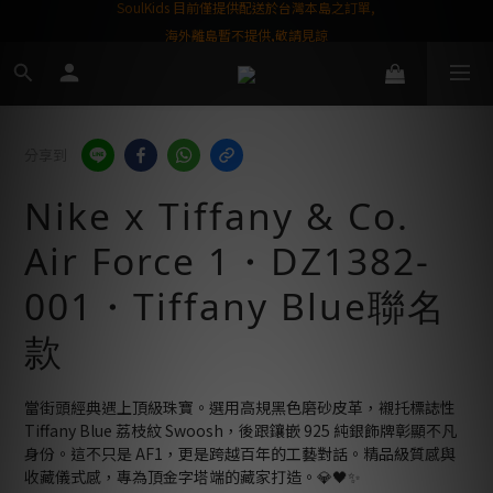
屬購物金❤️
SoulKids 目前僅提供配送於台灣本島之訂單,
海外離島暫不提供,敬請見諒
分享到
Nike x Tiffany & Co.
Air Force 1・DZ1382-
001・Tiffany Blue聯名
款
當街頭經典遇上頂級珠寶。選用高規黑色磨砂皮革，襯托標誌性 
Tiffany Blue 荔枝紋 Swoosh，後跟鑲嵌 925 純銀飾牌彰顯不凡
身份。這不只是 AF1，更是跨越百年的工藝對話。精品級質感與
收藏儀式感，專為頂金字塔端的藏家打造。💎🖤✨