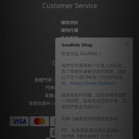
Customer Service
購物須知
購物代購
售後服務
SoulKids Shop
隱私政策
歡迎光臨 SoulKids ！
Contact Us
我們非常重視每一位客人的訊息，
為了能更快速解決您的問題，請於
以下官方@LINE留下您的內容資
實體門市：
桃園市桃園區復興路69號
訊，
https://lin.ee/QaNav1r
門市電話
：
03-337-1777
如未能及時回覆，請您在稍後我們
客服
@LINE
：
＠soulkids
一些時間，如有造成您的不便，請
客服信箱✉ / shopsoulkids@gmail.com
老闆們多多包涵🙇🏽‍🙇‍♀️
客服小編會盡快回覆給您📝💻️
PS：如有需要查詢商品及價格，
我們將【優先服務】已加入