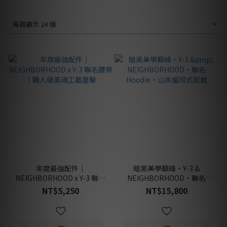
每頁顯示 24 個
年度最強配件｜
暗黑美學巔峰・Y-3 &
NEIGHBORHOOD x Y-3 聯名
NEIGHBORHOOD・聯名
腰帶｜職人級黑魂工藝重擊
Hoodie・山本耀司式剪裁
NT$5,250
NT$15,800