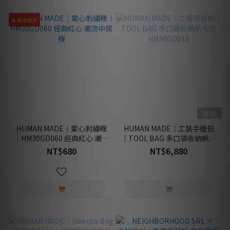
會員獨享
售完
HUMAN MADE｜愛心刺繡襪
HUMAN MADE｜工裝手提包
｜HM30GD060 經典紅心 潮流
｜TOOL BAG 多口袋收納帆布
中筒襪
包 HM30GD018
NT$680
NT$6,880