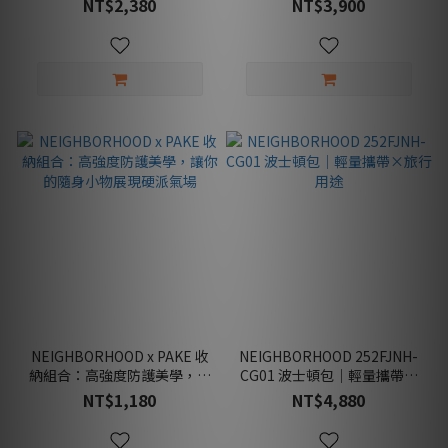
NT$2,380
NT$3,900
NEIGHBORHOOD x PAKE 收
NEIGHBORHOOD 252FJNH-
納組合：高強度防護美學，讓
CG01 波士頓包｜輕量攜帶×
你的隨身小物展現硬派氣場
旅行用途
NT$1,180
NT$4,880