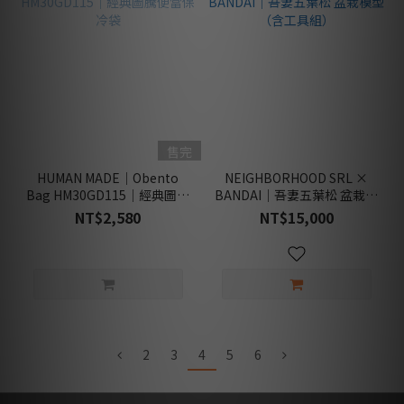
售完
HUMAN MADE｜Obento
NEIGHBORHOOD SRL ×
Bag HM30GD115｜經典圖騰
BANDAI｜吾妻五葉松 盆栽模
便當保冷袋
型（含工具組）
NT$2,580
NT$15,000
2
3
4
5
6