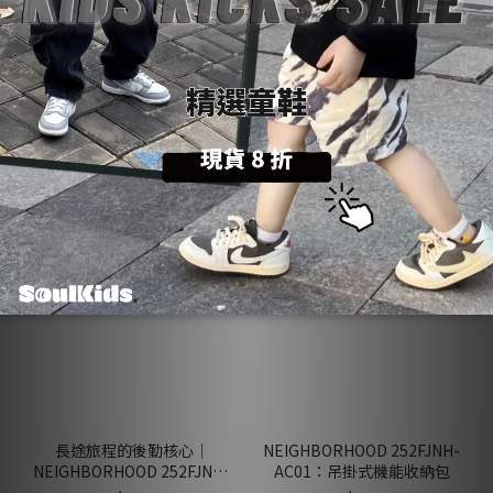
NEIGHBORHOOD 252FJNH-
NEIGHBORHOOD 252FJNH-
AC04：機能側背證件包
AC03：透視網眼收納包
NT$2,850
NT$1,850
會員獨享
長途旅程的後勤核心｜
NEIGHBORHOOD 252FJNH-
NEIGHBORHOOD 252FJNH-
AC01：吊掛式機能收納包
AC02 吊掛式大型收納包