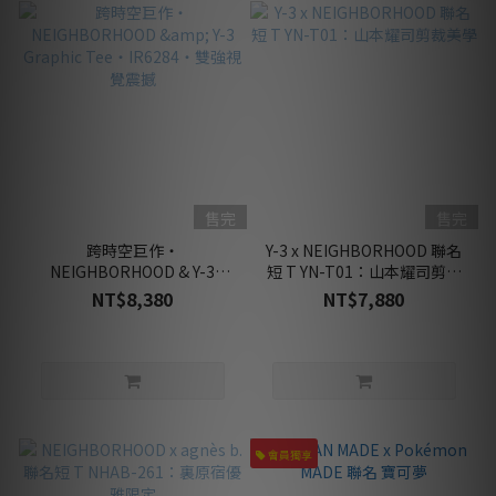
售完
售完
跨時空巨作・
Y-3 x NEIGHBORHOOD 聯名
NEIGHBORHOOD & Y-3
短 T YN-T01：山本耀司剪裁
Graphic Tee・IR6284・雙強
美學
NT$8,380
NT$7,880
視覺震撼
會員獨享