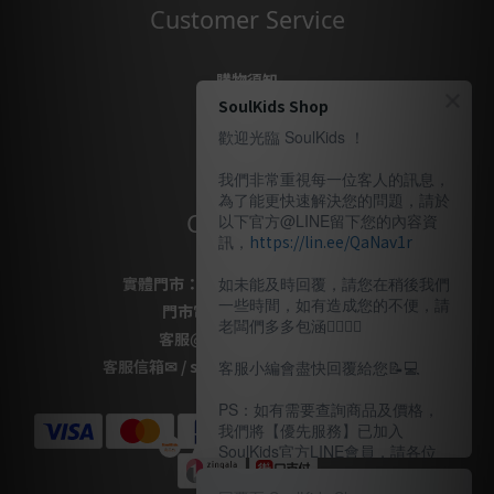
Customer Service
購物須知
SoulKids Shop
購物代購
售後服務
歡迎光臨 SoulKids ！
隱私政策
我們非常重視每一位客人的訊息，
為了能更快速解決您的問題，請於
Contact Us
以下官方@LINE留下您的內容資
訊，
https://lin.ee/QaNav1r
實體門市：
桃園市桃園區復興路69號
如未能及時回覆，請您在稍後我們
一些時間，如有造成您的不便，請
門市電話
：
03-337-1777
老闆們多多包涵🙇🏽‍🙇‍♀️
客服
@LINE
：
＠soulkids
客服信箱✉ / shopsoulkids@gmail.com
客服小編會盡快回覆給您📝💻️
PS：如有需要查詢商品及價格，
我們將【優先服務】已加入
SoulKids官方LINE會員，請各位
老闆多多諒解。