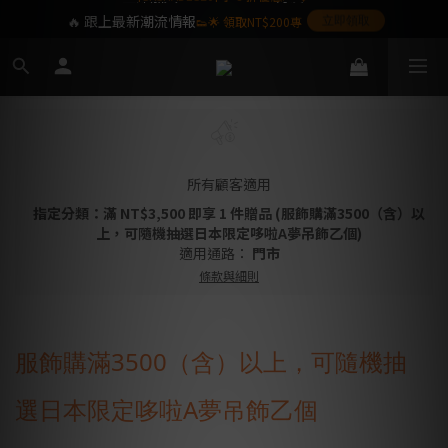
🔥 跟上最新潮流情報
👟🌟 領取NT$200專
立即領取
屬購物金❤️
SoulKids 目前僅提供配送於台灣本島之訂單,
海外離島暫不提供,敬請見諒
所有顧客適用
指定分類：滿 NT$3,500 即享 1 件贈品 (服飾購滿3500（含）以
上，可隨機抽選日本限定哆啦A夢吊飾乙個)
適用通路：
門市
條款與細則
服飾購滿3500（含）以上，可隨機抽
選日本限定哆啦A夢吊飾乙個