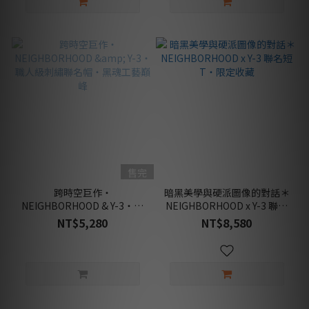
售完
跨時空巨作・
暗黑美學與硬派圖像的對話＊
NEIGHBORHOOD & Y-3・職
NEIGHBORHOOD x Y-3 聯名
人級刺繡聯名帽・黑魂工藝巔
短 T・限定收藏
NT$5,280
NT$8,580
峰