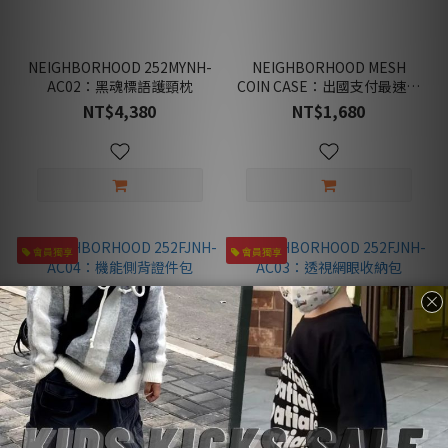
NEIGHBORHOOD 252MYNH-
NEIGHBORHOOD MESH
AC02：黑魂標語護頸枕
COIN CASE：出國支付最速方
案，定義隨身收納的極簡美學
NT$4,380
NT$1,680
會員獨享
會員獨享