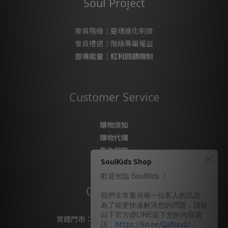
Soul Project
會員階級｜靈魂進化制度
會員禮遇｜階級專屬權益
靈魂能量｜紅利回饋機制
Customer Service
購物須知
購物代購
售後服務
SoulKids Shop
隱私政策
歡迎光臨 SoulKids ！
Contact Us
我們非常重視每一位客人的訊息，
為了能更快速解決您的問題，請於
以下官方@LINE留下您的內容資
實體門市：
桃園市桃園區復興路69號
訊，
https://lin.ee/QaNav1r