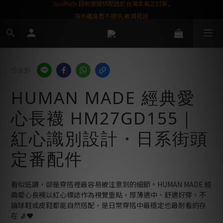
屬購物金❤️
SoulKids 目前僅提供配送於台灣本島之訂單,
海外離島暫不提供,敬請見諒
分享到
HUMAN MADE 經典愛
心長襪 HM27GD155｜
紅心識別設計・日系街頭
定番配件
看似低調，卻是穿搭裡最容易被注意到的細節。HUMAN MADE 經
典愛心長襪以紅心標誌作為視覺重點，厚薄適中、舒適好穿，不
論球鞋或皮鞋都能自然搭配，是日常穿搭中最穩定也最耐看的存
在 🧦❤️