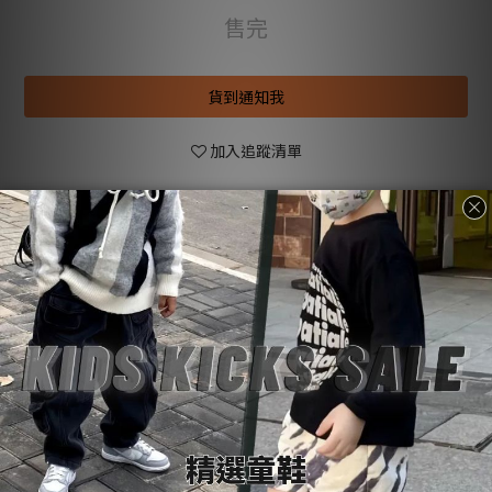
售完
貨到通知我
加入追蹤清單
送貨及付款
商品描述
顧客評價
方式
商品描述
💡
購物前請詳閱：【
SoulKids
購物須知與條約】