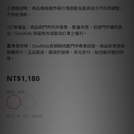
⚠️價格說明：商品價格隨市場行情波動及進貨批次不同而調整，
不保證漲跌。
‼️訂單權益：商品與門市同步販售，數量有限。若遇門市優先售
出，SoulKids 保留修改或取消訂單之權利。
🏛️專業保障：SoulKids官網與桃園門市專業經營，商品採現貨與
預購併行。正品管道、隨貨附發票、多元支付，給您最完整的保
障。
NT$1,180
顏色
: 白色
尺寸
: M（23 ~ 25cm）
M（23 ~ 25cm）
L（25 ~ 27cm）