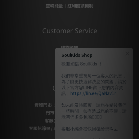
靈魂能量｜紅利回饋機制
Customer Service
購物須知
SoulKids Shop
購物代購
售後服務
歡迎光臨 SoulKids ！
隱私政策
我們非常重視每一位客人的訊息，
為了能更快速解決您的問題，請於
Contact Us
以下官方@LINE留下您的內容資
訊，
https://lin.ee/QaNav1r
實體門市：
桃園市桃園區復興路69號
如未能及時回覆，請您在稍後我們
一些時間，如有造成您的不便，請
門市電話
：
03-337-1777
老闆們多多包涵🙇🏽‍🙇‍♀️
客服
@LINE
：
＠soulkids
客服信箱✉ / shopsoulkids@gmail.com
客服小編會盡快回覆給您📝💻️