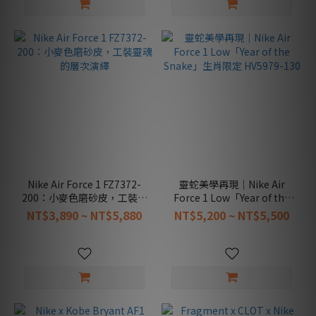
款
(20)
大
童
款
(1)
幼
童
款
(1)
Nike Air Force 1 FZ7372-
靈蛇美學再現｜Nike Air
收
200：小麥色磨砂皮，工裝靈
Force 1 Low「Year of the
藏
魂的層次演繹
Snake」生肖限定 HV5979-
NT$3,890 ~ NT$5,880
NT$5,200 ~ NT$5,500
款
130
(1)
看
更
多