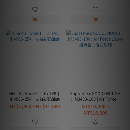
新
品
款
(1)
限
定
款
(3)
穿
搭
款
(20)
男
Nike Air Force 1 ’07 LV8｜
Supreme x GOODENOUGH
生
IH4965-254｜灰煤炭奶油底
| IM3483-100 | Air Force 1
款
Low 經典全白聯名球鞋
NT$7,850 ~ NT$11,680
NT$10,200 ~
(29)
NT$16,200
女
生