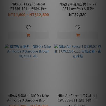
Nike AF1 Liquid Metal
標記純淨潮流座標｜Nike
IF1686-101：液態勾飾點
AF1 Low 全白大童款
綴，街頭穿搭的亮點指標
FV5951-111 經典運動鞋
NT$4,600 ~ NT$12,800
NT$2,380
潮流教父聯名｜NIGO x Nike
Nike Air Force 1 '07 純白｜
Air Force 3 Baroque Brown
CW2288-111 百搭必備・街
HQ7533-201
頭神鞋