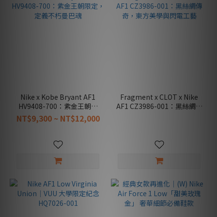
Nike x Kobe Bryant AF1
Fragment x CLOT x Nike
HV9408-700：紫金王朝限
AF1 CZ3986-001：黑絲綢傳
定，定義不朽曼巴魂
奇，東方美學與閃電工藝
NT$9,300 ~ NT$12,000