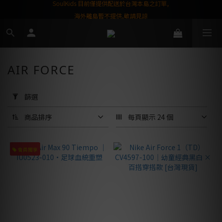
屬購物金❤️
SoulKids 目前僅提供配送於台灣本島之訂單,
海外離島暫不提供,敬請見諒
AIR FORCE
套
用
篩選
篩
選
商品排序
每頁顯示 24 個
(0/20)
商
會員獨享
品
品
牌
Supreme®︎
(5)