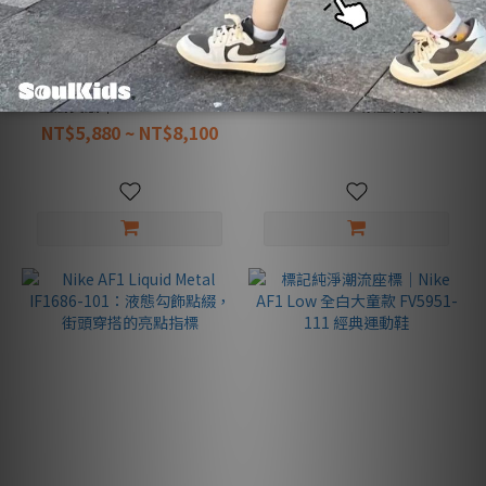
Nike Air Force 1 Low 黑銀
Nike x Kobe Bryant AF1
金屬質感｜HF2885-001 經
FZ1151-100：紫金傳說，主
典百搭，展現硬派街頭風格
場限定曼巴魂
NT$5,880 ~ NT$8,100