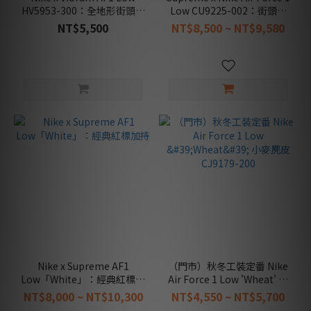
HV5953-300：全地形街頭戰
Low CU9225-002：街頭黑
標
魂經典
NT$5,500
NT$8,500 ~ NT$9,580
商
品
類
別
鞋
履
類
(33)
商
品
屬
性
經
典
Nike x Supreme AF1
（門市）秋冬工裝定番 Nike
款
Low「White」：經典紅標加
Air Force 1 Low 'Wheat' 小
持
麥麂皮 CJ9179-200
(8)
NT$8,000 ~ NT$10,300
NT$4,550 ~ NT$5,700