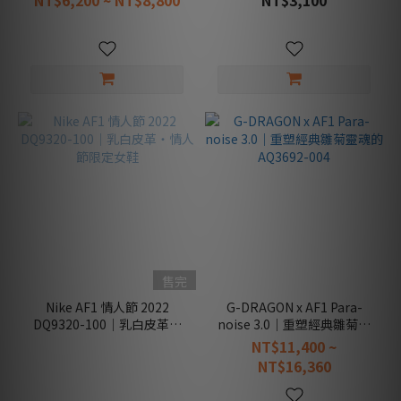
NT$6,200 ~ NT$8,800
NT$3,100
售完
Nike AF1 情人節 2022
G-DRAGON x AF1 Para-
DQ9320-100｜乳白皮革・
noise 3.0｜重塑經典雛菊靈
情人節限定女鞋
魂的 AQ3692-004
NT$11,400 ~
NT$16,360