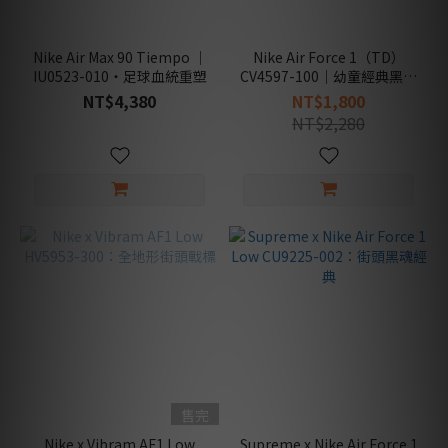
G-Dragon
Peaceminusone
Nike Air Max 90 Tiempo ｜
Nike Air Force 1（TD）
(3)
IU0523-010・足球血統重塑
CV4597-100｜幼童經典黑白
Off-
× 百搭穿搭款 [台灣現貨]
NT$4,380
NT$1,800
White™
NT$2,280
(2)
NIKE
(32)
NEIGHBORHOOD
(1)
Fragment
Design
(1)
CLOT
(1)
售完
AMBUSH®
Nike x Vibram AF1 Low
Supreme x Nike Air Force 1
(2)