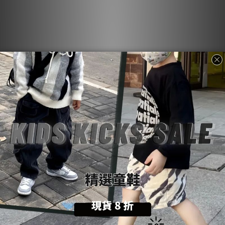
Nike AF1 Low Virginia
經典女款再進化｜(W) Nike
Union｜VUU 大學限定紀念
Air Force 1 Low「甜美玫瑰
HQ7026-001
金」 奢華細節必備鞋款
NT$3,890 ~ NT$6,000