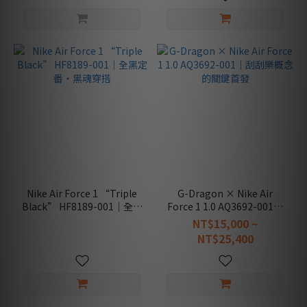
Nike Air Force 1 “Triple
G-Dragon × Nike Air
Black” HF8189-001｜全黑
Force 1 1.0 AQ3692-001｜
定番・黑魂穿搭
刮刮樂概念的關鍵首發
NT$15,000 ~
NT$25,400