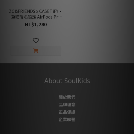
ZO&FRIENDS x CASETiFY・
重磅聯名限定 AirPods Pro
保護殼
NT$1,280
About SoulKids
關於我們
品牌理念
正品保證
企業聯營