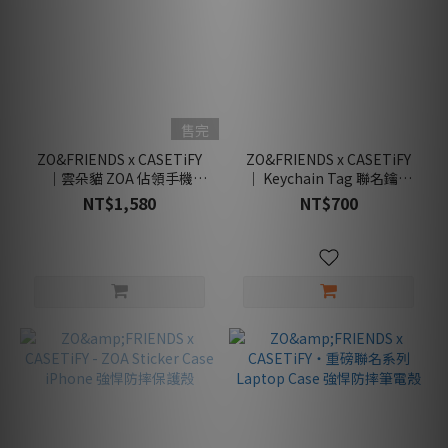
售完
ZO&FRIENDS x CASETiFY
ZO&FRIENDS x CASETiFY
｜雲朵貓 ZOA 佔領手機
｜ Keychain Tag 聯名鑰匙
SNAPPY 支架
扣
NT$1,580
NT$700