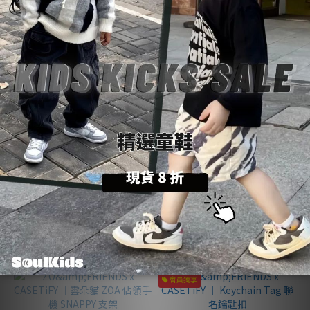
款
(1)
女
生
款
(1)
看
更
售完
售完
多
ZO&FRIENDS x CASETiFY
ZO&FRIENDS Snappy 磁吸
｜ Snappy 磁吸鏡面卡套支
鏡面卡套支架 | 鏡面美學
架 | 鏡面美學
NT$1,350
NT$1,580
會員獨享