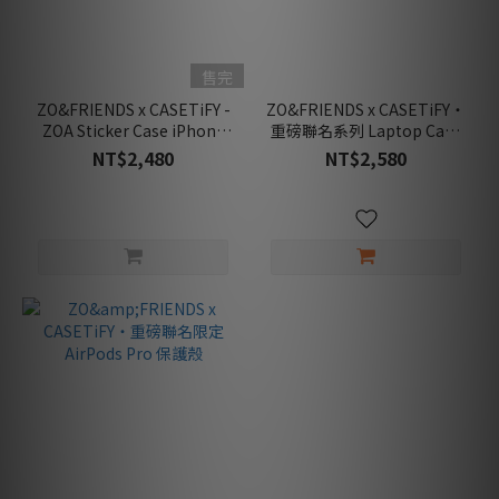
售完
ZO&FRIENDS x CASETiFY -
ZO&FRIENDS x CASETiFY・
ZOA Sticker Case iPhone
重磅聯名系列 Laptop Case
強悍防摔保護殼
強悍防摔筆電殼
NT$2,480
NT$2,580