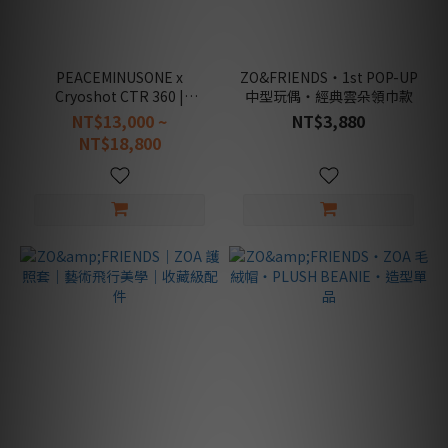
Peaceminusone
(16)
NIKE
PEACEMINUSONE x
ZO&FRIENDS・1st POP-UP
(1)
Cryoshot CTR 360 |
中型玩偶・經典雲朵領巾款
HQ1460-100 權志龍 限定聯
NT$13,000 ~
NT$3,880
商
名
NT$18,800
品
類
別
收
藏
類
(2)
鞋
履
類
(1)
數