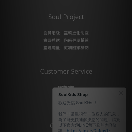
Soul Project
會員階級｜靈魂進化制度
會員禮遇｜階級專屬權益
靈魂能量｜紅利回饋機制
Customer Service
購物須知
SoulKids Shop
購物代購
售後服務
歡迎光臨 SoulKids ！
隱私政策
我們非常重視每一位客人的訊息，
為了能更快速解決您的問題，請於
Contact Us
以下官方@LINE留下您的內容資
訊，
https://lin.ee/QaNav1r