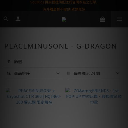
屬購物金❤️
SoulKids 目前僅提供配送於台灣本島之訂單,
海外離島暫不提供,敬請見諒
PEACEMINUSONE - G-DRAGON
套
用
篩選
篩
選
商品排序
每頁顯示 24 個
(0/20)
商
品
品
牌
G-Dragon