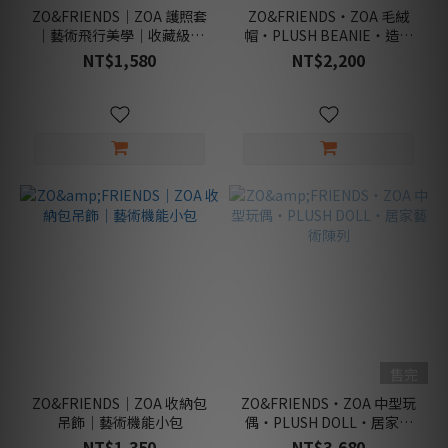
位
ZO&FRIENDS｜ZOA 護照套
ZO&FRIENDS・ZOA 毛絨
類
｜藝術飛行美學｜收藏級配
帽・PLUSH BEANIE・造型
(2)
件
單品
NT$1,580
NT$2,200
居
家
類
(3)
潮
玩
類
(3)
配
件
類
(12)
售完
包
ZO&FRIENDS｜ZOA 收納包
ZO&FRIENDS・ZOA 中型玩
款
吊飾｜藝術機能小包
偶・PLUSH DOLL・居家藝
類
術陳列
NT$1,350
NT$3,680