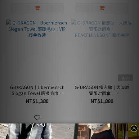
送
禮
款
(11)
居
家
款
(1)
穿
搭
款
售完
(2)
G-DRAGON｜Ubermensch
G-DRAGON 權志龍｜大阪展
Slogan Towel 應援毛巾｜
覽限定雨傘｜
日
VIP 經典收藏
PEACEMINUSONE 藝術美學
NT$1,380
NT$1,880
常
款
(5)
男
生