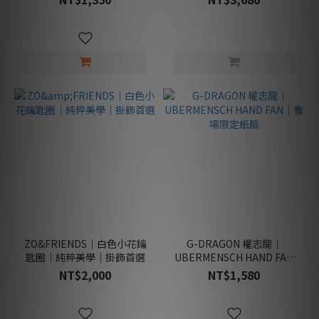
(2)
商
品
屬
性
戶
外
款
(5)
經
典
款
(1)
ZO&FRIENDS｜白色小花鑰
G-DRAGON 權志龍｜
新
匙圈｜純粹美學｜掛飾首選
UBERMENSCH HAND FAN
品
｜會場限定紙扇
NT$2,000
NT$1,580
款
(12)