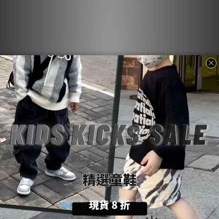
NEIGHBORHOOD x agnès
裏原宿傳奇碰頭！
b. 聯名排扣連帽衫：極簡街
NEIGHBORHOOD x Y-3
頭神作 2527270N-CSM01S
IR6276 聯名高規格刺繡立領
NT$11,350
NT$15,800
外套