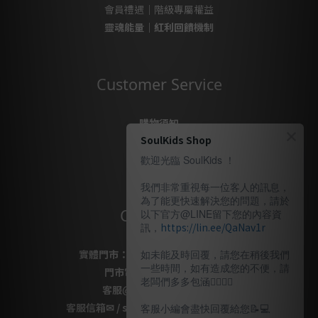
會員禮遇｜階級專屬權益
靈魂能量｜紅利回饋機制
Customer Service
購物須知
SoulKids Shop
購物代購
售後服務
歡迎光臨 SoulKids ！
隱私政策
我們非常重視每一位客人的訊息，
為了能更快速解決您的問題，請於
Contact Us
以下官方@LINE留下您的內容資
訊，
https://lin.ee/QaNav1r
實體門市：
桃園市桃園區復興路69號
如未能及時回覆，請您在稍後我們
一些時間，如有造成您的不便，請
門市電話
：
03-337-1777
老闆們多多包涵🙇🏽‍🙇‍♀️
客服
@LINE
：
＠soulkids
客服信箱✉ / shopsoulkids@gmail.com
客服小編會盡快回覆給您📝💻️