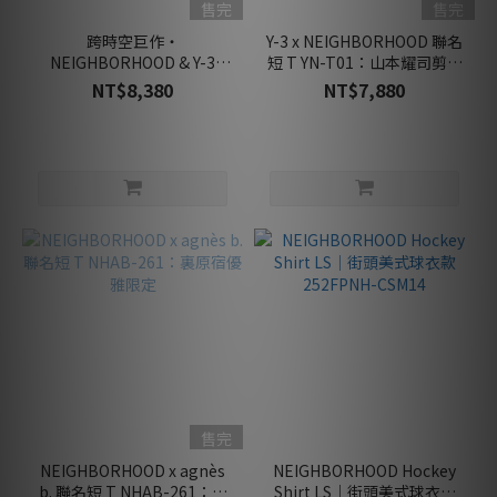
售完
售完
跨時空巨作・
Y-3 x NEIGHBORHOOD 聯名
NEIGHBORHOOD & Y-3
短 T YN-T01：山本耀司剪裁
Graphic Tee・IR6284・雙
美學
NT$8,380
NT$7,880
強視覺震撼
售完
NEIGHBORHOOD x agnès
NEIGHBORHOOD Hockey
b. 聯名短 T NHAB-261：裏
Shirt LS｜街頭美式球衣款