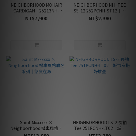
類
NEIGHBORHOOD MOHAIR
NEIGHBORHOOD NH . TEE
(1)
CARDIGAN｜25213NH-
SS-12 252PCNH-ST12｜日
KNM01・秋冬街頭層次
系街頭穿搭
NT$7,900
NT$2,380
商
品
屬
性
戶
外
款
(3)
經
典
款
(1)
新
品
Saint Mxxxxxx ×
NEIGHBORHOOD LS-2 長袖
款
Neighborhood 機車風格聯
Tee 251PCNH-LT02｜城市
(3)
名系列｜態度在線
穿搭好堆疊
NT$13,880
NT$2,380