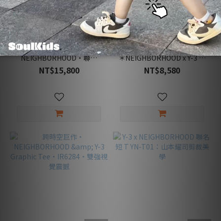
暗黑美學巔峰・Y-3 &
暗黑美學與硬派圖像的對話
NEIGHBORHOOD・聯名
＊NEIGHBORHOOD x Y-3 聯
Hoodie・山本耀司式剪裁
名短 T・限定收藏
NT$15,800
NT$8,580