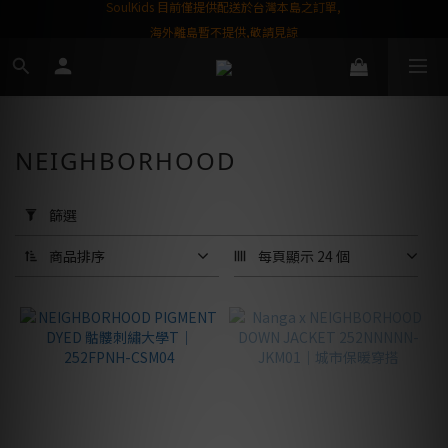
屬購物金❤️
SoulKids 目前僅提供配送於台灣本島之訂單,
海外離島暫不提供,敬請見諒
NEIGHBORHOOD
套
用
篩選
篩
選
商品排序
每頁顯示 24 個
(0/20)
商
品
品
牌
Y-