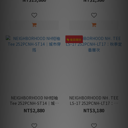
限
定
款
(1)
穿
會員獨享
搭
款
(30)
日
常
款
(5)
男
NEIGHBORHOOD NH短袖
NEIGHBORHOOD NH . TEE
生
Tee 252PCNH-ST14｜城市
LS-17 252PCNH-LT17：秋
款
穿搭
季定番層次
NT$2,880
NT$3,180
(32)
女