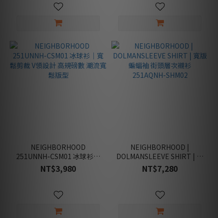
NEIGHBORHOOD
NEIGHBORHOOD |
251UNNH-CSM01 冰球衫｜
DOLMANSLEEVE SHIRT | 寬
寬鬆剪裁 V領設計 高規磅數
版蝙蝠袖 街頭層次襯衫
NT$3,980
NT$7,280
潮流寬鬆版型
251AQNH-SHM02