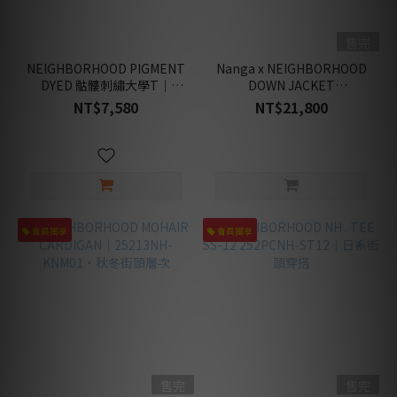
3
(5)
售完
NEIGHBORHOOD
NEIGHBORHOOD PIGMENT
Nanga x NEIGHBORHOOD
(35)
DYED 骷髏刺繡大學T｜
DOWN JACKET
HUMAN
252FPNH-CSM04
252NNNNN-JKM01｜城市保
NT$7,580
NT$21,800
暖穿搭
MADE
(1)
商
品
類
會員獨享
會員獨享
別
服
飾
類
(35)
配
件
售完
售完