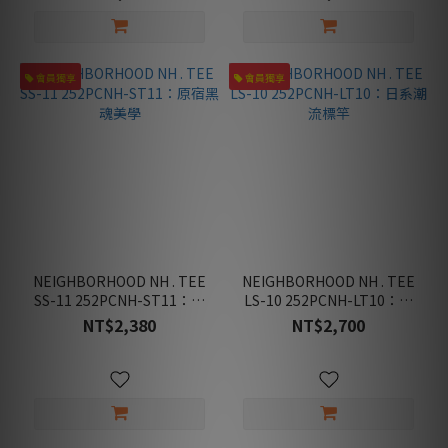
生
款
(19)
會員獨享
會員獨享
大
童
款
(2)
看
更
多
NEIGHBORHOOD NH . TEE
NEIGHBORHOOD NH . TEE
SS-11 252PCNH-ST11：原
LS-10 252PCNH-LT10：日
宿黑魂美學
系潮流標竿
NT$2,380
NT$2,700