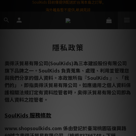
屬購物金❤️
SoulKids 目前僅提供配送於台灣本島之訂單,
海外離島暫不提供,敬請見諒
隱私政策
奧得沃貿易有限公司(SoulKids)為三本建設股份有限公司
旗下品牌之一。
SoulKids
負責蒐集、處理、利用並管理您
與我們分享的個人資料。本政策所指『
SoulKids 』、
「我
們的」，即指奧得沃貿易有限公司。如應適用之個人資料保
護相關法規訂定有資料控管者時，
奥得沃貿易有限公司
即為
個人資料之控管者。
SoulKids 服務條款
www.shopsoulkids.com 係由登記於臺灣桃園區復興路
69號之奧得沃貿易有限公司 （統編83766748，下稱