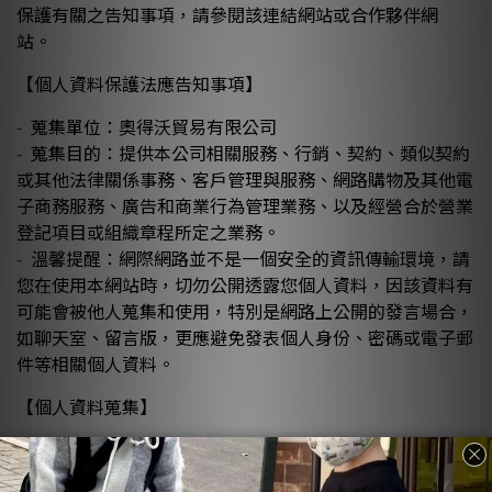
保護有關之告知事項，請參閱該連結網站或合作夥伴網
站。
【個人資料保護法應告知事項】
蒐集單位：奧得沃貿易有限公司
-
蒐集目的：提供本公司相關服務、行銷、契約、類似契約
-
或其他法律關係事務、客戶管理與服務、網路購物及其他電
子商務服務、廣告和商業行為管理業務、以及經營合於營業
登記項目或組織章程所定之業務。
溫馨提醒：網際網路並不是一個安全的資訊傳輸環境，請
-
您在使用本網站時，切勿公開透露您個人資料，因該資料有
可能會被他人蒐集和使用，特別是網路上公開的發言場合，
如聊天室、留言版，更應避免發表個人身份、密碼或電子郵
件等相關個人資料。
【個人資料蒐集】
當您瀏覽本公司經營之相關網站時，不會主動要求輸入個
-
人資料。