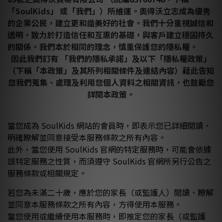
「SoulKids」 或「我們」）所維運。奧
得沃立志成為優秀
的企業公民，建立更和諧美好的社會。我們十分重視誠信和
透明，致力於打造信任和互惠的基礎，與客戶建立穩固持久
的關係。我們本於相同的理念，慎重保護您的隱私權。
因此我們訂有 「我們的隱私承諾」及以下「隱私權政策」
（下稱「本政策」及其所列相關條件及連結內容）藉此告知
您我們蒐集、處理及利用您個人資料之相關資訊，也鼓勵您
詳閱本政策。
當您成為 SoulKids 網站的會員時，即表示您已詳細閱讀、
明確瞭解並同意接受本服務條款之所有內容
。
此外，當您使用
SoulKids
官網的特定服務時，可能會依據
該特定服務之性質，而須遵守
SoulKids
官網所另行公告之
服務條款或相關規定。
若您為未滿二十歲，應於您的家長（或監護人）閱讀、瞭解
並同意本服務條款之所有內容，方得使用本服務。
當您使用或繼續使用本服務時，即推定您的家長（或監護