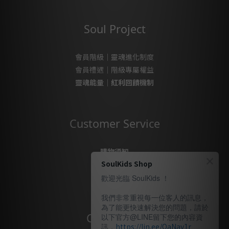
Soul Project
會員階級｜靈魂進化制度
會員禮遇｜階級專屬權益
靈魂能量｜紅利回饋機制
Customer Service
購物須知
SoulKids Shop
購物代購
售後服務
歡迎光臨 SoulKids ！
隱私政策
我們非常重視每一位客人的訊息，
為了能更快速解決您的問題，請於
Contact Us
以下官方@LINE留下您的內容資
訊，
https://lin.ee/QaNav1r