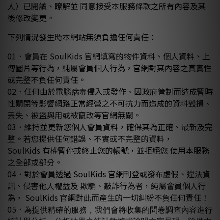
人）已閱讀、瞭解並 同意接受本服務條款之所有內容及其
後修改變更。
下列情況發生時本網站無須負擔任何責任：
01．會員在
SoulKids
官網填寫的物件資料、個人資料、上
傳圖片等行為，純屬會員個人行為，官網對其內容之真實性
或完整不負任何責任。
02
．任何由於電腦病毒侵入或發作、因政府管制而造成暫時
性關閉等影響網路正常經營之不可抗力而造成的資料毀損、
丟失、被盜與用或被竄改等官網無關。
03．維持並更新您個人會員資料，確保其為正確、最新及完
整。若您提供任何錯誤、不實或不完整的資料，
SoulKids
有權暫停或終止您的帳號，並拒絕您 使用本服務
之全部或部分。
04．對於會員透過
SoulKids
官網刊登或發布虛假、違法資
訊、侵害他人權益及 欺騙、敲詐行為者，純屬會員個人行
為，
SoulKids
官網對此而產生的一切糾紛不負任何責任！
05
．
為提供精確的服務，我們會將收集的問卷調查內容進行