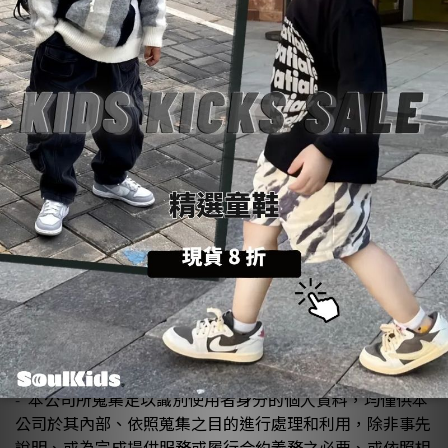
當您完成購物流程或參加其他活動時，網站會要求您登錄
-
個人資料，以便完成交易與相關服務。
請確認您所提供的個人資料真實準確，本公司不會承擔您
-
資料中所提供不準確或不完整資訊所造成之損害或錯誤，此
將須自行負責。
如果您拒絕提供個人資料，可能無法充分利用本網站某些
-
服務。
請妥善保管您的會員帳號及密碼，不要將上述資料提供給
-
任何人或允許任何人以您的個人 資料申請或使用帳號、密
碼，本公司不會承擔任何不當使用密碼之責任。
如果您與他人共用電腦或使用公共電腦，請記得關閉瀏覽
-
器，以防他人看到上述資料取得您帳號的方法。
訂閱電子報只需提供Email帳號，使用者想取消訂閱，可
-
聯繫客服協助取消訂閱。
【個人資料利用】
本公司所蒐集足以識別使用者身分的個人資料，均僅供本
-
公司於其內部、依照蒐集之目的進行處理和利用，除非事先
說明、或為完成提供服務或履行合約義務之必要、或依照相