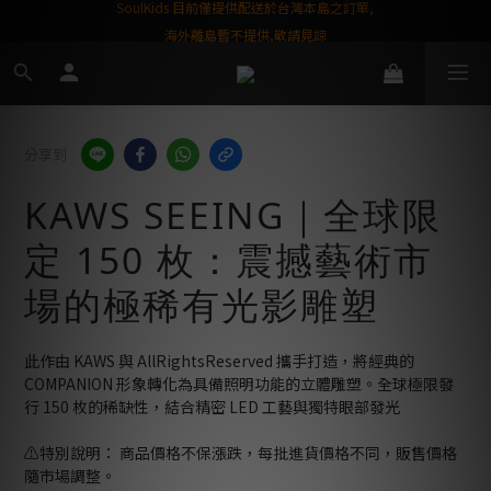
屬購物金❤️
SoulKids 目前僅提供配送於台灣本島之訂單,
海外離島暫不提供,敬請見諒
分享到
KAWS SEEING｜全球限
定 150 枚：震撼藝術市
場的極稀有光影雕塑
此作由 KAWS 與 AllRightsReserved 攜手打造，將經典的 
COMPANION 形象轉化為具備照明功能的立體雕塑。全球極限發
行 150 枚的稀缺性，結合精密 LED 工藝與獨特眼部發光
⚠️特別說明： 商品價格不保漲跌，每批進貨價格不同，販售價格
隨市場調整。