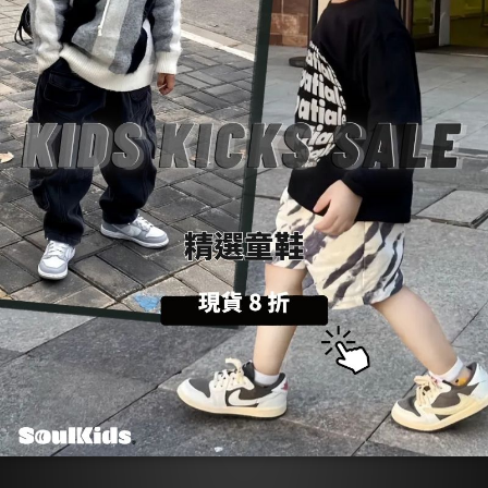
商品描述
💡
購物前請詳閱：【
SoulKids
購物須知與條約】
💬
商品諮詢與建議：【聯繫官方
@LINE
客服】
About SoulKids
關於我們
品牌理念
正品保證
企業聯營