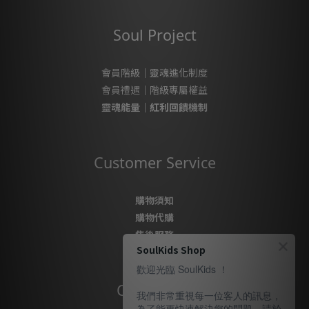
Soul Project
會員階級｜靈魂進化制度
會員禮遇｜階級專屬權益
靈魂能量｜紅利回饋機制
Customer Service
購物須知
購物代購
售後服務
SoulKids Shop
隱私政策
歡迎光臨 SoulKids ！
Contact Us
我們非常重視每一位客人的訊息，
為了能更快速解決您的問題，請於