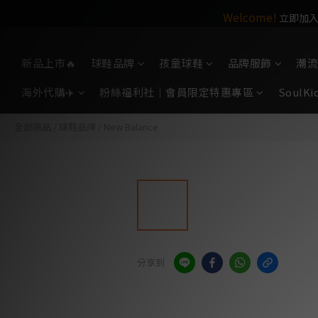
Welcome!
立即加入S
So
新品上市🔥
球鞋品牌
孩童球鞋
品牌服飾
潮流
海外代購✈️
粉絲福利社｜會員限定特惠專區
Soul
全部商品
/
球鞋品牌
/
New Balance
分享到