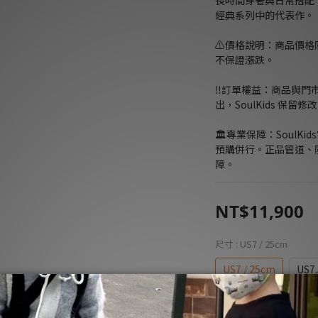
長時間穿著與日常搭配
經典系列中的代表作。
⚠️價格說明：商品價
不保證漲跌。
‼️訂單權益：商品與
出，SoulKids 保
🏛️專業保障：Soul
預購併行。正品管道、
障。
NT$11,900
尺寸
: US7 / 25cm
US7 / 25cm
US7.
US8.5 / 26.5cm
U