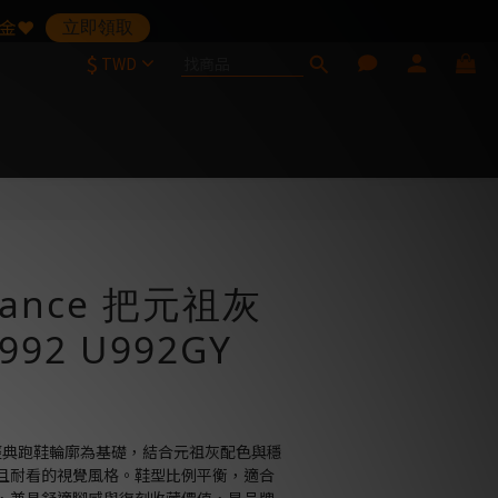
金❤️
立即領取
$
請見諒
TWD
立即購買
lance 把元祖灰
92 U992GY
 992 經典跑鞋輪廓為基礎，結合元祖灰配色與穩
且耐看的視覺風格。鞋型比例平衡，適合