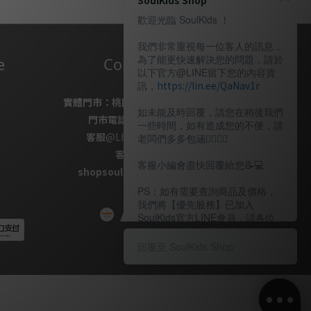
SoulKids Shop
歡迎光臨 SoulKids ！
我們非常重視每一位客人的訊息，
為了能更快速解決您的問題，請於
e
Contact Us
以下官方@LINE留下您的內容資
訊，
https://lin.ee/QaNav1r
實體門市：
桃園市桃園區復興路69號
如未能及時回覆，請您在稍後我們
門市電話
：
03-337-1777
一些時間，如有造成您的不便，請
客服
@LINE
：
＠soulkids
老闆們多多包涵🙇🏽‍🙇‍♀️
客服信箱✉ /
客服小編會盡快回覆給您📝💻️
shopsoulkids@gmail.com
PS：如有需要查詢商品及價格，
我們將【優先服務】已加入
SoulKids官方LINE會員，請各位
老闆多多諒解。
回覆至 SoulKids Shop
〖客服時間〗
週一 ~ 週五 13：00～20：00（週
日公休）
😘😘😘