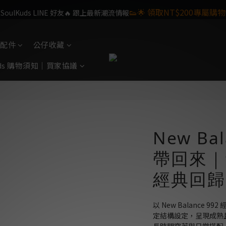
👟🌟 領取NT$200專屬購物
oulKuds LINE 好友🔥 跟上最新潮流情報
ulKids 目前僅提供配送於台灣本島之訂單,海外離島暫不提供,敬
配件
公仔收藏
Kids 購物須知｜買家協議
New Ba
帶回來｜9
經典回歸
以 New Balance
定結構設定，呈現成熟