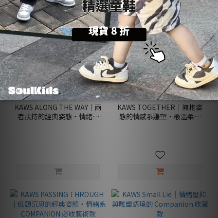
售完
KAWS ALONG THE WAY｜兩
KAWS TOGETHER｜擁抱姿
者扶持的經典姿態・情緒系
態的情感系雕塑・最溫柔的
COMPANION 必收藝術作
Companion 收藏款