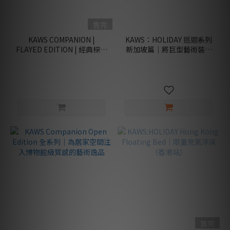
(15)
商
售完
品
KAWS COMPANION |
KAWS：HOLIDAY 巡迴系列
類
FLAYED EDITION | 經典棕色
新加坡篇｜將巨型藝術裝置
別
限量解剖公仔 頂級收藏
帶入日常的限量逸品
收
藏
類
(9)
居
家
類
(2)
潮
玩
類
(11)
售完