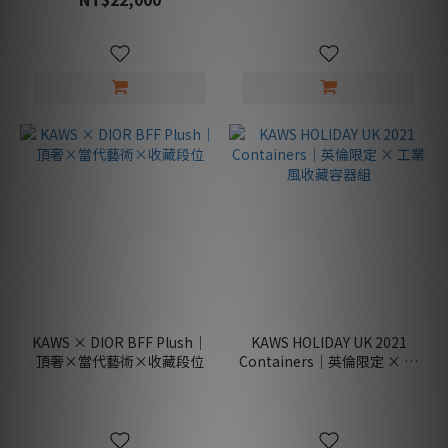
款
(7)
居
家
款
(2)
展
示
款
(4)
1000%
(1)
親
KAWS × DIOR BFF Plush｜
KAWS HOLIDAY UK 2021
子
頂奢×當代藝術×收藏段位
Containers｜英倫限定 × 工
款
業風收藏容器組
(1)
收