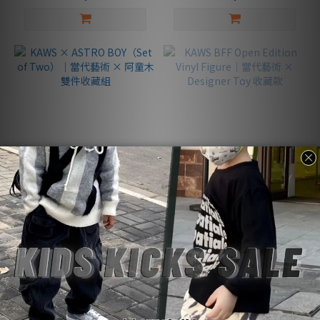
藏
款
(14)
藝
術
款
(12)
看
更
多
售完
KAWS × ASTRO BOY（Set
KAWS BFF Open Edition
of Two）｜當代藝術 × 阿童
Vinyl Figure｜當代藝術 ×
木雙件收藏組
Designer Toy 收藏款
NT$60,000