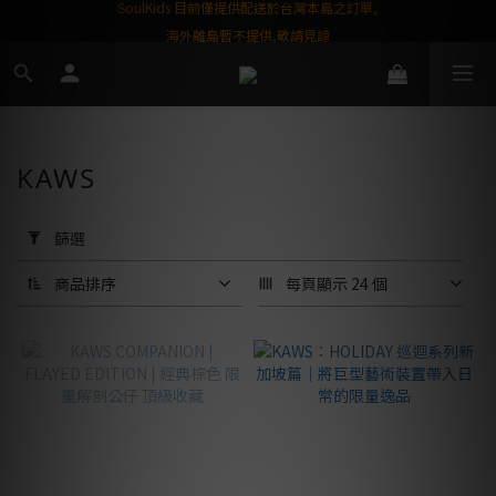
屬購物金❤️
SoulKids 目前僅提供配送於台灣本島之訂單,
海外離島暫不提供,敬請見諒
KAWS
套
用
篩選
篩
選
商品排序
每頁顯示 24 個
(0/20)
商
品
品
牌
KAWS