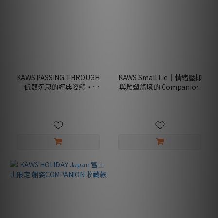
KAWS PASSING THROUGH
KAWS Small Lie｜情緒壓抑
｜低頭沉思的經典姿態・情
與雕塑語境的 Companion
緒系 COMPANION 必收藝術
收藏款
款