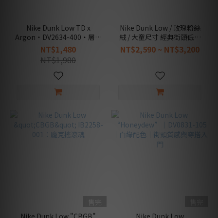
(6)
NIKE
Nike Dunk Low TD x
Nike Dunk Low / 玫瑰粉絲
(42)
Argon・DV2634-400・層次
絨 / 大童尺寸 經典街頭低筒
藍調・街頭幼童必備 [台灣現
鞋 DO6485-600
NT$1,480
NT$2,590 ~ NT$3,200
商
貨]
NT$1,980
品
類
別
鞋
履
類
(41)
商
品
屬
性
售完
售完
經
典
Nike Dunk Low "CBGB"
Nike Dunk Low