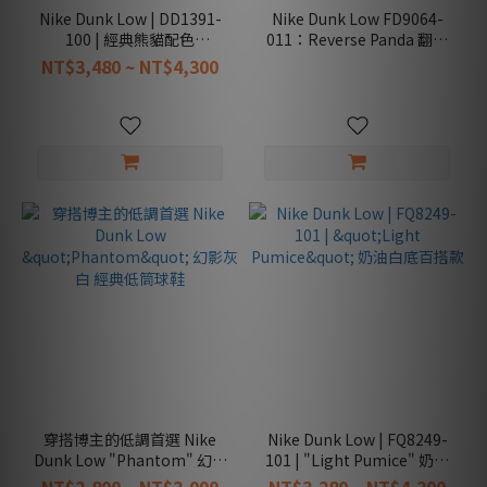
Nike Dunk Low | DD1391-
Nike Dunk Low FD9064-
100 | 經典熊貓配色
011：Reverse Panda 翻轉
White/Black 街頭潮流必備
黑白，定義你的潮流秩序
NT$3,480 ~ NT$4,300
穿搭博主的低調首選 Nike
Nike Dunk Low | FQ8249-
Dunk Low "Phantom" 幻影
101 | "Light Pumice" 奶油
灰白 經典低筒球鞋
白底百搭款