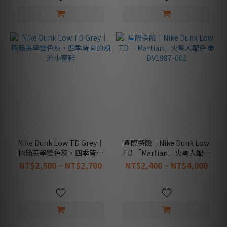
Nike Dunk Low TD Grey｜
星際探險｜Nike Dunk Low
極簡美學雙色灰，四季皆宜
TD 「Martian」火星人配色
的潮流小童鞋
👽 DV1987-001
NT$2,580 ~ NT$2,700
NT$2,400 ~ NT$4,000