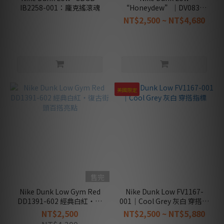
IB2258-001：龐克搖滾魂
款
“Honeydew”｜DV0831-
105｜白綠配色｜街頭質感與
(14)
NT$2,500 ~ NT$4,680
穿搭入門
限
定
款
(5)
穿
美國限定
搭
款
(21)
親
子
款
(4)
售完
男
Nike Dunk Low Gym Red
Nike Dunk Low FV1167-
生
DD1391-602 經典白紅・復
001｜Cool Grey 灰白 穿搭指
款
古街頭百搭亮點
標
NT$2,500
NT$2,500 ~ NT$5,880
(33)