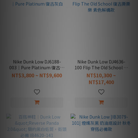
Nike Dunk Low DJ6188-
Nike Dunk Low DJ4636-
003｜Pure Platinum 復古灰
100 Flip The Old School 復
白
古撕撕樂 紫色解構款
NT$3,800 ~ NT$9,600
NT$10,300 ~
NT$17,400