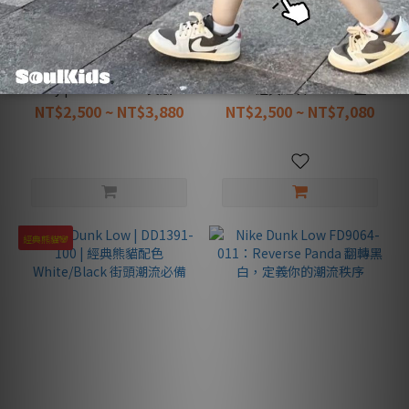
售完
Nike Dunk Low | Smoke
Nike Dunk Low DD1391-
Grey | HF5441-105 質感白
002：經典紅灰 UNLV，重塑
灰 潮流百搭休閒鞋
復古運動新座標
NT$2,500 ~ NT$3,880
NT$2,500 ~ NT$7,080
經典熊貓🐼