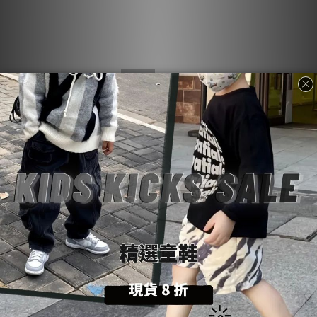
售完
百搭神鞋｜Dunk Low
Nike Dunk Low |IB3079-
"Reverse Panda 2.0" 簡約黑
101| 煙燻灰黑 奶油底設計 秋
白低筒，街頭必備 IB4620-
冬穿搭必備款
NT$3,100 ~ NT$4,180
NT$4,300 ~ NT$5,060
141