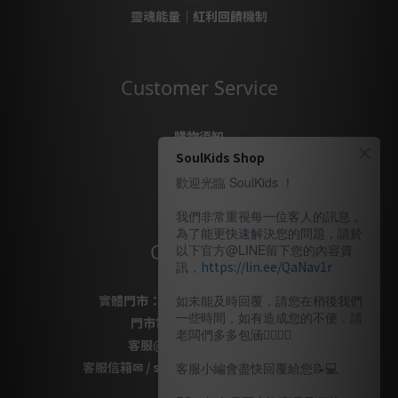
靈魂能量｜紅利回饋機制
Customer Service
購物須知
SoulKids Shop
購物代購
售後服務
歡迎光臨 SoulKids ！
隱私政策
我們非常重視每一位客人的訊息，
為了能更快速解決您的問題，請於
Contact Us
以下官方@LINE留下您的內容資
訊，
https://lin.ee/QaNav1r
實體門市：
桃園市桃園區復興路69號
如未能及時回覆，請您在稍後我們
一些時間，如有造成您的不便，請
門市電話
：
03-337-1777
老闆們多多包涵🙇🏽‍🙇‍♀️
客服
@LINE
：
＠soulkids
客服信箱✉ / shopsoulkids@gmail.com
客服小編會盡快回覆給您📝💻️