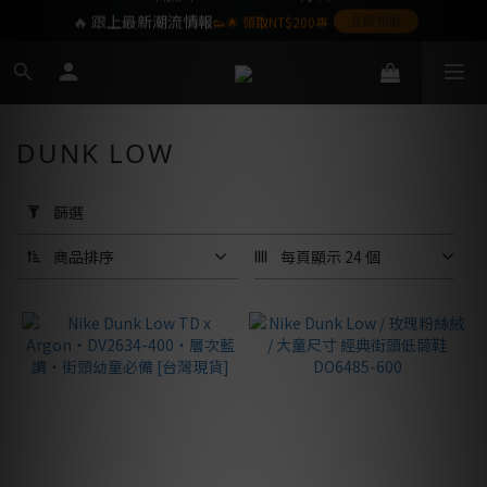
🔥 跟上最新潮流情報
👟🌟 領取NT$200專
立即領取
屬購物金❤️
SoulKids 目前僅提供配送於台灣本島之訂單,
海外離島暫不提供,敬請見諒
DUNK LOW
套
用
篩選
篩
選
商品排序
每頁顯示 24 個
(0/20)
商
品
品
牌
Off-
White™