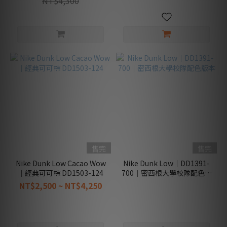
NT$4,300
女
生
款
(28)
大
童
款
(2)
中
童
款
售完
售完
(4)
Nike Dunk Low Cacao Wow
Nike Dunk Low｜DD1391-
幼
｜經典可可棕 DD1503-124
700｜密西根大學校隊配色版
童
本
NT$2,500 ~ NT$4,250
款
(3)
看