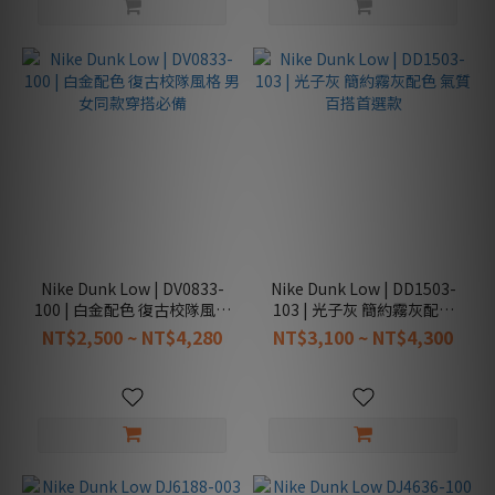
更
多
Nike Dunk Low | DV0833-
Nike Dunk Low | DD1503-
100 | 白金配色 復古校隊風格
103 | 光子灰 簡約霧灰配色
男女同款穿搭必備
氣質百搭首選款
NT$2,500 ~ NT$4,280
NT$3,100 ~ NT$4,300