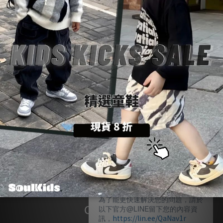
Soul Project
會員階級｜靈魂進化制度
會員禮遇｜階級專屬權益
靈魂能量｜紅利回饋機制
Customer Service
購物須知
SoulKids Shop
購物代購
售後服務
歡迎光臨 SoulKids ！
隱私政策
我們非常重視每一位客人的訊息，
為了能更快速解決您的問題，請於
Contact Us
以下官方@LINE留下您的內容資
訊，
https://lin.ee/QaNav1r