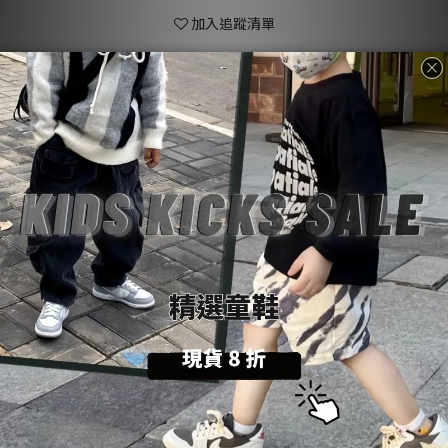
加入追蹤清單
送貨及付款
商品描述
顧客評價
方式
商品描述
購物前請詳閱：【
SoulKids
購物須知與條約】
💡
商品諮詢與建議：【聯繫官方
@LINE
客服】
💬
About SoulKids