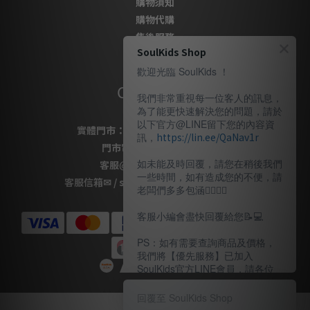
購物須知
購物代購
售後服務
SoulKids Shop
隱私政策
歡迎光臨 SoulKids ！
Contact Us
我們非常重視每一位客人的訊息，
為了能更快速解決您的問題，請於
以下官方@LINE留下您的內容資
實體門市：
桃園市桃園區復興路69號
訊，
https://lin.ee/QaNav1r
門市電話
：
03-337-1777
如未能及時回覆，請您在稍後我們
客服
@LINE
：
＠soulkids
一些時間，如有造成您的不便，請
客服信箱✉ / shopsoulkids@gmail.com
老闆們多多包涵🙇🏽‍🙇‍♀️
客服小編會盡快回覆給您📝💻️
PS：如有需要查詢商品及價格，
我們將【優先服務】已加入
SoulKids官方LINE會員，請各位
老闆多多諒解。
回覆至 SoulKids Shop
〖客服時間〗