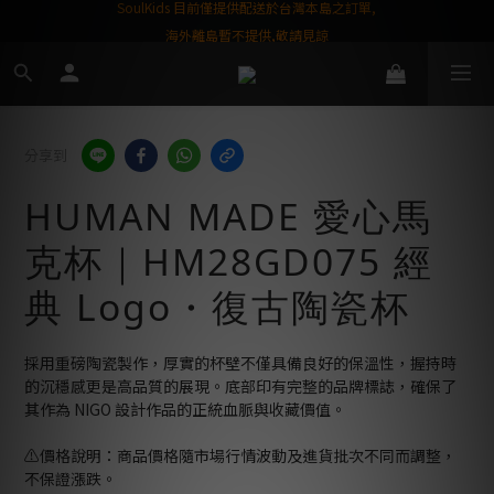
屬購物金❤️
SoulKids 目前僅提供配送於台灣本島之訂單,
海外離島暫不提供,敬請見諒
分享到
HUMAN MADE 愛心馬
克杯｜HM28GD075 經
典 Logo・復古陶瓷杯
採用重磅陶瓷製作，厚實的杯壁不僅具備良好的保溫性，握持時
的沉穩感更是高品質的展現。底部印有完整的品牌標誌，確保了
其作為 NIGO 設計作品的正統血脈與收藏價值。
⚠️價格說明：商品價格隨市場行情波動及進貨批次不同而調整，
不保證漲跌。