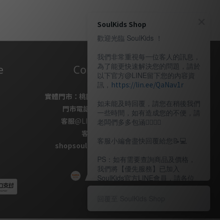
SoulKids Shop
歡迎光臨 SoulKids ！
我們非常重視每一位客人的訊息，
為了能更快速解決您的問題，請於
e
Contact Us
以下官方@LINE留下您的內容資
訊，
https://lin.ee/QaNav1r
實體門市：
桃園市桃園區復興路69號
如未能及時回覆，請您在稍後我們
門市電話
：
03-337-1777
一些時間，如有造成您的不便，請
客服
@LINE
：
＠soulkids
老闆們多多包涵🙇🏽‍🙇‍♀️
客服信箱✉ /
客服小編會盡快回覆給您📝💻️
shopsoulkids@gmail.com
PS：如有需要查詢商品及價格，
我們將【優先服務】已加入
SoulKids官方LINE會員，請各位
老闆多多諒解。
回覆至 SoulKids Shop
〖客服時間〗
週一 ~ 週五 13：00～20：00（週