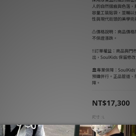
人的自然摺痕與色落，
容量工裝貼袋，並輔以
性與現代街頭的美學完
⚠️價格說明：商品價
不保證漲跌。
‼️訂單權益：商品與
出，SoulKids 保
🏛️專業保障：Soul
預購併行。正品管道、
障。
NT$17,300
尺寸
: L
L