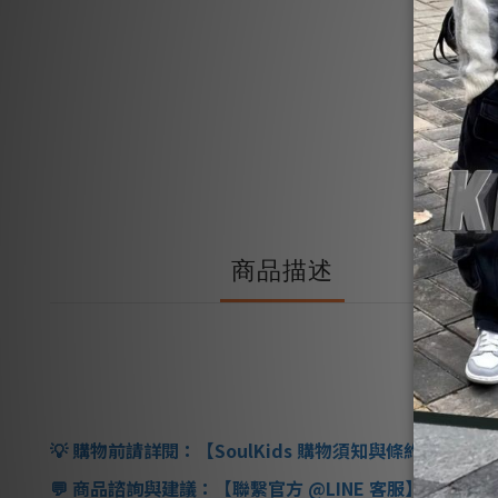
商品描述
購物前請詳閱：【
SoulKids
購物須知與條約】
💡
商品諮詢與建議：【聯繫官方
@LINE
客服】
💬