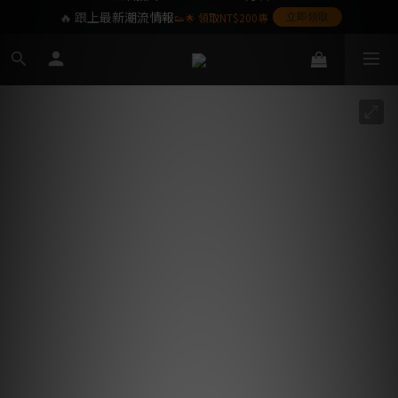
🔥 跟上最新潮流情報
👟🌟 領取NT$200專
立即領取
屬購物金❤️
SoulKids 目前僅提供配送於台灣本島之訂單,
海外離島暫不提供,敬請見諒