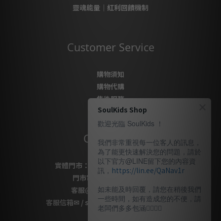
靈魂能量｜紅利回饋機制
Customer Service
購物須知
購物代購
售後服務
SoulKids Shop
隱私政策
歡迎光臨 SoulKids ！
Contact Us
我們非常重視每一位客人的訊息，
為了能更快速解決您的問題，請於
以下官方@LINE留下您的內容資
實體門市：
桃園市桃園區復興路69號
訊，
https://lin.ee/QaNav1r
門市電話
：
03-337-1777
如未能及時回覆，請您在稍後我們
客服
@LINE
：
＠soulkids
一些時間，如有造成您的不便，請
客服信箱✉ / shopsoulkids@gmail.com
老闆們多多包涵🙇🏽‍🙇‍♀️