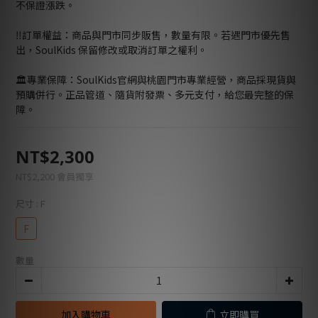
不保證漲跌。
‼️訂單權益：商品與門市同步販售，數量有限。若遇門市優先售
出，SoulKids 保留修改或取消訂單之權利。
🏛️專業保障：SoulKids官網與桃園門市專業經營，商品採現貨與
預購併行。正品管道、隨貨附發票、多元支付，給您最完整的保
障。
NT$2,300
NT$2,200
會員獨享
尺寸
: F
F
數量
加入購物車
立即購買