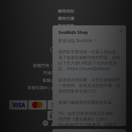
購物須知
購物代購
售後服務
SoulKids Shop
隱私政策
歡迎光臨 SoulKids ！
Contact Us
我們非常重視每一位客人的訊息，
為了能更快速解決您的問題，請於
以下官方@LINE留下您的內容資
實體門市：
桃園市桃園區復興路69號
訊，
https://lin.ee/QaNav1r
門市電話
：
03-337-1777
如未能及時回覆，請您在稍後我們
客服
@LINE
：
＠soulkids
一些時間，如有造成您的不便，請
客服信箱✉ / shopsoulkids@gmail.com
老闆們多多包涵🙇🏽‍🙇‍♀️
客服小編會盡快回覆給您📝💻️
PS：如有需要查詢商品及價格，
我們將【優先服務】已加入
SoulKids官方LINE會員，請各位
老闆多多諒解。