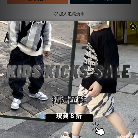
加入追蹤清單
送貨及付款
商品描述
顧客評價
方式
商品描述
購物前請詳閱：【
SoulKids
購物須知與條約】
💡
商品諮詢與建議：【聯繫官方
@LINE
客服】
💬