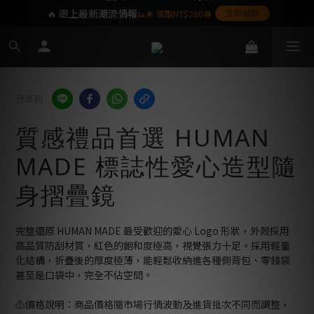
🔥 跟上最新潮流情報
👟🌟 領取NT$200專
立即領取
屬購物金❤️
SoulKids 目前僅提供配送於台灣本島之訂單,
海外離島暫不提供,敬請見諒
分享到
質感禮品首選 HUMAN
MADE 標誌性愛心造型隨
身摺疊鏡
完整還原 HUMAN MADE 最受歡迎的愛心 Logo 形狀，外殼採用
高品質防刮材質，紅色的飽和度極高，視覺張力十足。採用輕量
化結構，折疊後的厚度極薄，能輕鬆收納進各種側背包、零錢袋
甚至是口袋中，完全不佔空間。
⚠️價格說明：商品價格隨市場行情波動及進貨批次不同而調整，