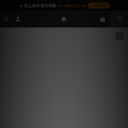
🔥 跟上最新潮流情報
👟🌟 領取NT$200專
立即領取
屬購物金❤️
SoulKids 目前僅提供配送於台灣本島之訂單,
海外離島暫不提供,敬請見諒