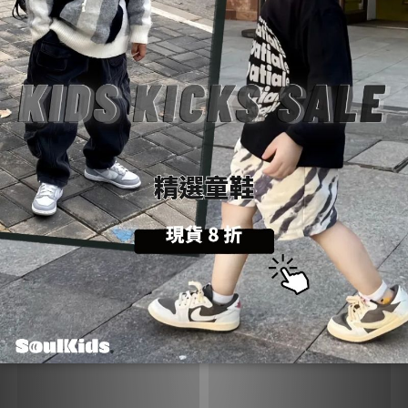
購物前請詳閱：【
SoulKids
購物須知與條約】
💡
商品諮詢與建議：【聯繫官方
@LINE
客服】
💬
送貨方式 (6)
付款方式 (9)
您可能喜歡...