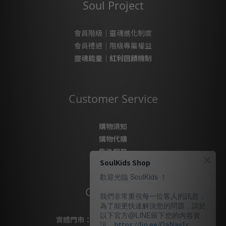
Soul Project
會員階級｜靈魂進化制度
會員禮遇｜階級專屬權益
靈魂能量｜紅利回饋機制
Customer Service
購物須知
購物代購
售後服務
SoulKids Shop
隱私政策
歡迎光臨 SoulKids ！
Contact Us
我們非常重視每一位客人的訊息，
為了能更快速解決您的問題，請於
以下官方@LINE留下您的內容資
實體門市：
桃園市桃園區復興路69號
訊，
https://lin.ee/QaNav1r