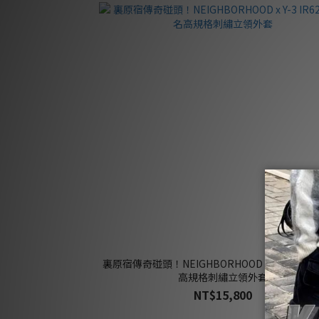
裏原宿傳奇碰頭！NEIGHBORHOOD x Y-3 IR627
高規格刺繡立領外套
NT$15,800