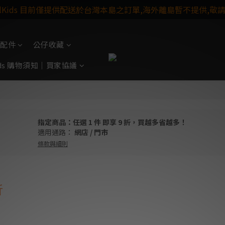
ulKids 目前僅提供配送於台灣本島之訂單,海外離島暫不提供,敬
配件
公仔收藏
Kids 購物須知｜買家協議
指定商品：任選 1 件 即享 9 折，買越多省越多！
適用通路：
網店
/
門市
條款與細則
折