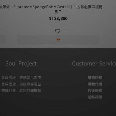
寶 皮革外
Supreme x SpongeBob x Castelli｜三方聯名賽車視覺
長 T
NT$3,880
Soul Project
Customer Servic
會員階級｜靈魂進化制度
購物須知
會員禮遇｜階級專屬權益
購物代購
靈魂能量｜紅利回饋機制
售後服務
隱私政策