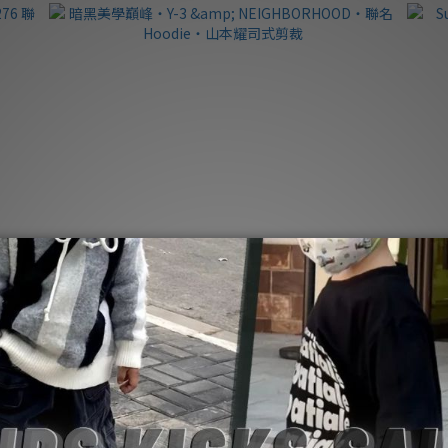
6 聯名
暗黑美學巔峰・Y-3 & NEIGHBORHOOD・聯名
S
Hoodie・山本耀司式剪裁
NT$15,800