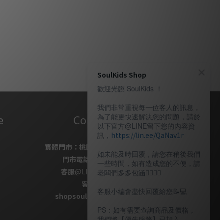
SoulKids Shop
歡迎光臨 SoulKids ！
我們非常重視每一位客人的訊息，
為了能更快速解決您的問題，請於
e
Contact Us
以下官方@LINE留下您的內容資
訊，
https://lin.ee/QaNav1r
實體門市：
桃園市桃園區復興路69號
如未能及時回覆，請您在稍後我們
門市電話
：
03-337-1777
一些時間，如有造成您的不便，請
客服
@LINE
：
＠soulkids
老闆們多多包涵🙇🏽‍🙇‍♀️
客服信箱✉ /
客服小編會盡快回覆給您📝💻️
shopsoulkids@gmail.com
PS：如有需要查詢商品及價格，
我們將【優先服務】已加入