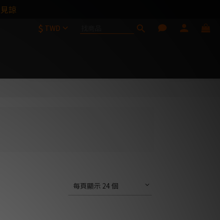
請見諒
$
TWD
每頁顯示 24 個